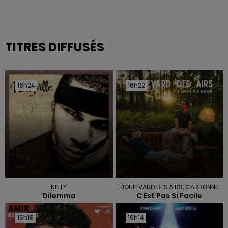
TITRES DIFFUSÉS
16h24
16h24
16h22
16h22
NELLY
BOULEVARD DES AIRS, CARBONNE
Dilemma
C Est Pas Si Facile
16h18
16h18
16h14
16h14