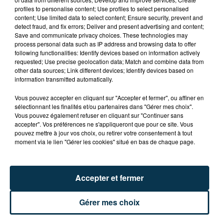
profiles to personalise content; Use profiles to select personalised
content; Use limited data to select content; Ensure security, prevent and
detect fraud, and fix errors; Deliver and present advertising and content;
Save and communicate privacy choices. These technologies may
process personal data such as IP address and browsing data to offer
ASSE : UN COMMUNIQUÉ COMMUN POUR
following functionalities: Identify devices based on information actively
requested; Use precise geolocation data; Match and combine data from
DEMANDER LE DÉPART DE PIERRE EKWAH
other data sources; Link different devices; Identify devices based on
information transmitted automatically.
Vous pouvez accepter en cliquant sur "Accepter et fermer", ou affiner en
sélectionnant les finalités et/ou partenaires dans "Gérer mes choix".
Vous pouvez également refuser en cliquant sur "Continuer sans
accepter". Vos préférences ne s'appliqueront que pour ce site. Vous
pouvez mettre à jour vos choix, ou retirer votre consentement à tout
moment via le lien "Gérer les cookies" situé en bas de chaque page.
Accepter et fermer
Gérer mes choix