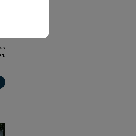
es
on
,