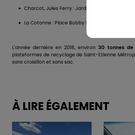
Charcot, Jules Ferry : Jardin Jules Ferry, Rue P
La Cotonne : Place Bobby Sands, square Grano
L'année dernière en 2018, environ
30 tonnes de
plateformes de recyclage de Saint-Etienne Métropol
sans croisillon et sans sac.
À LIRE ÉGALEMENT