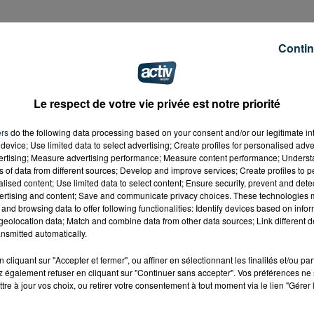
Contin
Le respect de votre vie privée est notre priorité
guerite
ers
do the following data processing based on your consent and/or our legitimate int
device; Use limited data to select advertising; Create profiles for personalised adver
vertising; Measure advertising performance; Measure content performance; Unders
ns of data from different sources; Develop and improve services; Create profiles to 
alised content; Use limited data to select content; Ensure security, prevent and detect
ertising and content; Save and communicate privacy choices. These technologies
auriel
and browsing data to offer following functionalities: Identify devices based on infor
eolocation data; Match and combine data from other data sources; Link different de
an Baptiste David
nsmitted automatically.
cliquant sur "Accepter et fermer", ou affiner en sélectionnant les finalités et/ou pa
 également refuser en cliquant sur "Continuer sans accepter". Vos préférences ne 
tre à jour vos choix, ou retirer votre consentement à tout moment via le lien "Gérer 