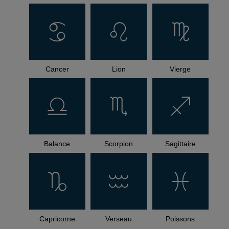
Cancer
Lion
Vierge
Balance
Scorpion
Sagittaire
Capricorne
Verseau
Poissons