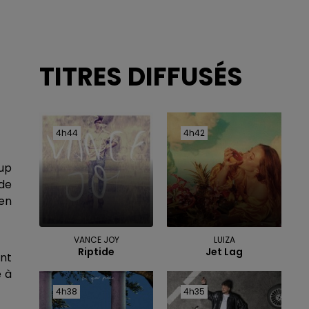
TITRES DIFFUSÉS
4h44
4h44
4h42
4h42
up
 de
en
VANCE JOY
LUIZA
Riptide
Jet Lag
ont
e à
4h38
4h38
4h35
4h35