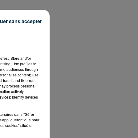
uer sans accepter
erest: Store and/or
tising; Use profiles to
tand audiences through
personalise content; Use
 fraud, and fix errors;
 may process personal
mation actively
vices; Identify devices
rtenaires dans "Gérer
s'appliqueront que pour
les cookies" situé en