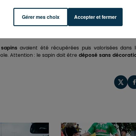
ourcel
Gérer mes choix
Accepter et fermer
tier
 sapins
avaient été récupérées puis valorisées dans l
e. Attention : le sapin doit être
déposé sans décorati