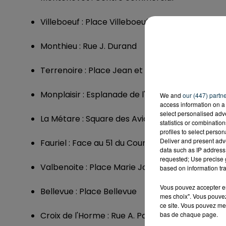
Villeboeuf : Place Villeboeuf
Monthieu : Rue J. Durand
Terrenoire : Place Jean et Hippolyte Vial
Monplaisir : Esplanade de l'église de Sainte Mar
We and
our (447) partn
access information on a 
select personalised ad
La Métare : Square des Aviateurs
statistics or combinatio
profiles to select person
Deliver and present adv
Fauriel : Face au 51 du Cours Fauriel, 168 Cours F
data such as IP address 
requested; Use precise g
Valbenoite : Place Marie Joseph Dorne, Rue Je
based on information tra
Vous pouvez accepter en 
Bellevue : Place Bellevue
mes choix". Vous pouvez
ce site. Vous pouvez met
bas de chaque page.
Croix de l'Horme : Rue A. Paré