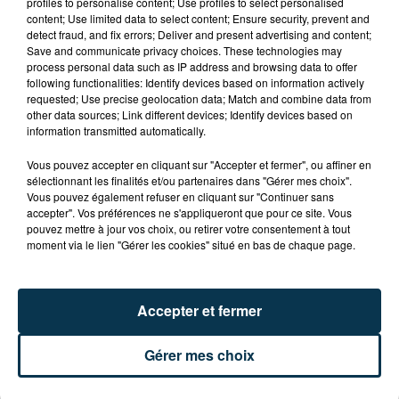
profiles to personalise content; Use profiles to select personalised
CYANOBACTÉRIES : LE PRÉFÊT PREND UN
content; Use limited data to select content; Ensure security, prevent and
ARRÊTÉ POUR LES ACTIVITÉS DE...
detect fraud, and fix errors; Deliver and present advertising and content;
Save and communicate privacy choices. These technologies may
process personal data such as IP address and browsing data to offer
following functionalities: Identify devices based on information actively
requested; Use precise geolocation data; Match and combine data from
other data sources; Link different devices; Identify devices based on
information transmitted automatically.
Vous pouvez accepter en cliquant sur "Accepter et fermer", ou affiner en
sélectionnant les finalités et/ou partenaires dans "Gérer mes choix".
Vous pouvez également refuser en cliquant sur "Continuer sans
accepter". Vos préférences ne s'appliqueront que pour ce site. Vous
pouvez mettre à jour vos choix, ou retirer votre consentement à tout
moment via le lien "Gérer les cookies" situé en bas de chaque page.
Accepter et fermer
Gérer mes choix
L’ASSE RÉDUIT FACE À SOCHAUX, UNE
PREMIÈRE VICTOIRE POUR NOS VERTS ?