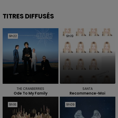
TITRES DIFFUSÉS
9h22
9h22
9h19
9h19
THE CRANBERRIES
SANTA
Ode To My Family
Recommence-Moi
9h16
9h16
9h09
9h09