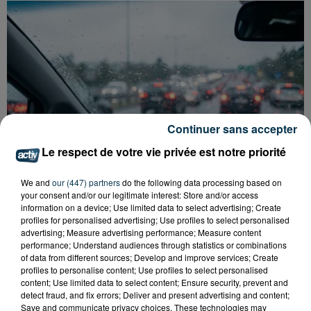
Continuer sans accepter
Le respect de votre vie privée est notre priorité
We and
our (447) partners
do the following data processing based on
your consent and/or our legitimate interest: Store and/or access
information on a device; Use limited data to select advertising; Create
profiles for personalised advertising; Use profiles to select personalised
advertising; Measure advertising performance; Measure content
POURQUOI LA CIRCULATION EST PERTURBÉE
performance; Understand audiences through statistics or combinations
TOUTE LA JOURNÉE SUR L'A47 ?
of data from different sources; Develop and improve services; Create
profiles to personalise content; Use profiles to select personalised
content; Use limited data to select content; Ensure security, prevent and
detect fraud, and fix errors; Deliver and present advertising and content;
Save and communicate privacy choices. These technologies may