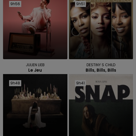
9h56
9h56
9h51
9h51
JULIEN LIEB
DESTINY S CHILD
Le Jeu
Bills, Bills, Bills
9h48
9h48
9h41
9h41