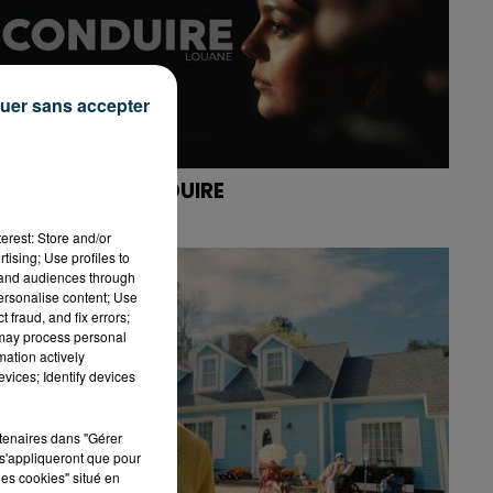
uer sans accepter
3. LOUANE - CONDUIRE
erest: Store and/or
tising; Use profiles to
tand audiences through
personalise content; Use
 fraud, and fix errors;
 may process personal
mation actively
vices; Identify devices
rtenaires dans "Gérer
s'appliqueront que pour
les cookies" situé en