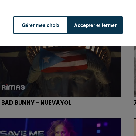
. ADÈLE CASTILLON - ÉTÉ AVEC TOI
Gérer mes choix
Accepter et fermer
. BAD BUNNY - NUEVAYOL