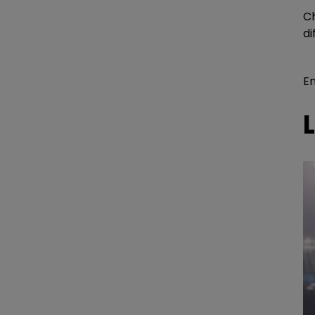
C
di
E