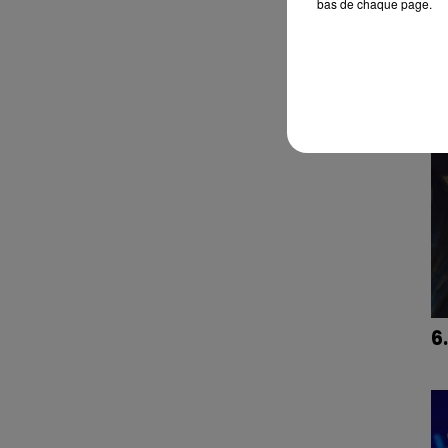
bas de chaque page.
4
6