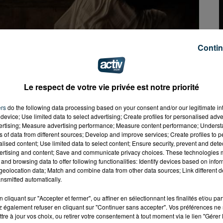
Contin
. TOVE LO, STROMAE - DES FLEURS
Le respect de votre vie privée est notre priorité
ers
do the following data processing based on your consent and/or our legitimate int
device; Use limited data to select advertising; Create profiles for personalised adver
vertising; Measure advertising performance; Measure content performance; Unders
ns of data from different sources; Develop and improve services; Create profiles to 
alised content; Use limited data to select content; Ensure security, prevent and detect
ertising and content; Save and communicate privacy choices. These technologies
and browsing data to offer following functionalities: Identify devices based on infor
eolocation data; Match and combine data from other data sources; Link different de
nsmitted automatically.
cliquant sur "Accepter et fermer", ou affiner en sélectionnant les finalités et/ou pa
 également refuser en cliquant sur "Continuer sans accepter". Vos préférences ne 
tre à jour vos choix, ou retirer votre consentement à tout moment via le lien "Gérer 