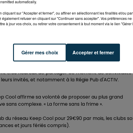
nsmitted automatically.
cliquant sur "Accepter et fermer", ou affiner en sélectionnant les finalités et/ou pa
 également refuser en cliquant sur "Continuer sans accepter". Vos préférences ne 
tre à jour vos choix, ou retirer votre consentement à tout moment via le lien "Gérer 
Gérer mes choix
Accepter et fermer
nne, la franchise Keep Cool inaugurait l’ouverture de s
ient très heureux de partager ce moment de convivialité
eurs invités, et notamment à la Régie Pub d'ACTIV.
ep Cool affirme sa volonté de proposer au plus grand
ve sans complexe. « La forme sans la frime ».
b du réseau Keep Cool pour 29€90 par mois, les clubs so
ances et jours fériés compris).