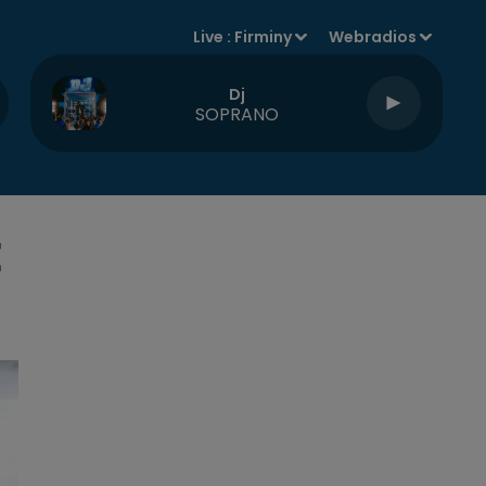
Live :
Firminy
Webradios
Dj
SOPRANO
E