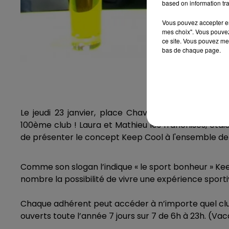
based on information tra
Vous pouvez accepter en 
mes choix". Vous pouvez
ce site. Vous pouvez met
bas de chaque page.
Le jeudi 23 janvier, place Chavanelle à Saint Etie
100ème club ! Laura et Mathieu les franchisés, éta
de présenter le concept Keep Cool à l'ensemble de l
Comme son slogan l’indique « le sport bonheur » Ke
nombre la possibilité de vivre une expérience sporti
Chaque adhérent peut accéder à n’importe quel clu
ouverts toute l’année 7 jours sur 7 de 6h à 23h. (Vac