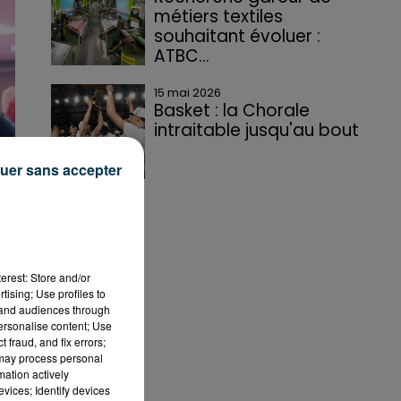
métiers textiles
souhaitant évoluer :
ATBC...
15 mai 2026
Basket : la Chorale
intraitable jusqu'au bout
uer sans accepter
erest: Store and/or
tising; Use profiles to
tand audiences through
personalise content; Use
 fraud, and fix errors;
 may process personal
mation actively
vices; Identify devices