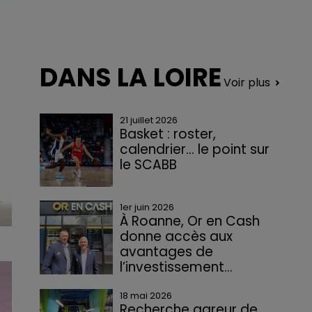
DANS LA LOIRE
Voir plus
21 juillet 2026
Basket : roster,
calendrier... le point sur
le SCABB
1er juin 2026
À Roanne, Or en Cash
donne accès aux
avantages de
l’investissement...
18 mai 2026
Recherche gareur de