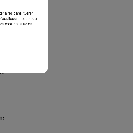
rtenaires dans "Gérer
s'appliqueront que pour
les cookies" situé en
ont
 et
nt