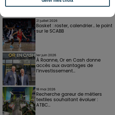
Gérer mes choix
DANS LA LOIRE
Voir plus
21 juillet 2026
Basket : roster, calendrier... le point
sur le SCABB
1er juin 2026
À Roanne, Or en Cash donne
accès aux avantages de
l’investissement...
18 mai 2026
Recherche gareur de métiers
textiles souhaitant évoluer :
ATBC...