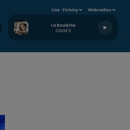
Live :
Firminy
Webradios
La Boulette
DIAM S