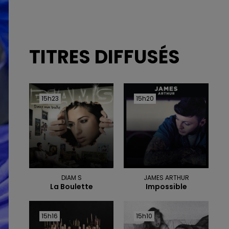
TITRES DIFFUSÉS
15h23
15h23
15h20
15h20
DIAM S
JAMES ARTHUR
La Boulette
Impossible
15h16
15h16
15h10
15h10