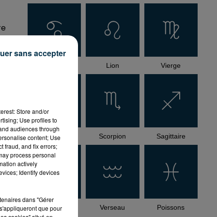
re
uer sans accepter
Cancer
Lion
Vierge
erest: Store and/or
tising; Use profiles to
tand audiences through
à
Balance
Scorpion
Sagittaire
personalise content; Use
 fraud, and fix errors;
 may process personal
mation actively
vices; Identify devices
rtenaires dans "Gérer
Capricorne
Verseau
Poissons
s'appliqueront que pour
les cookies" situé en