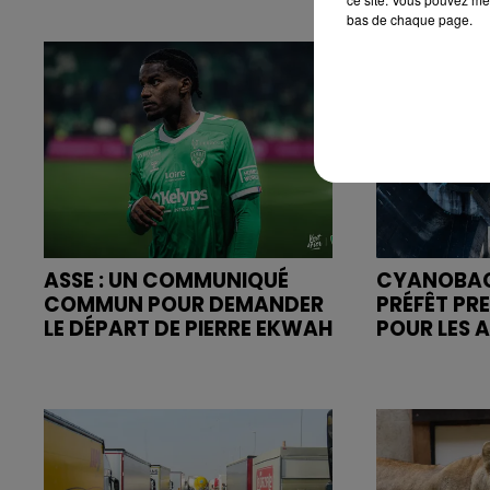
bas de chaque page.
ASSE : UN COMMUNIQUÉ
CYANOBACT
COMMUN POUR DEMANDER
PRÉFÊT PR
LE DÉPART DE PIERRE EKWAH
POUR LES A