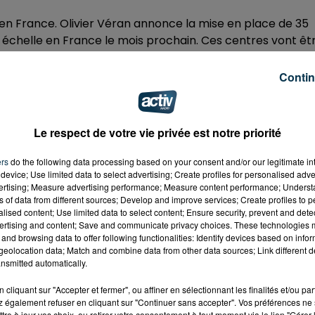
 en France. Olivier Véran annonce la mise en place de 35
échelle en France le mois prochain. Ces centres vont êt
Contin
ses en avril. Le but est d'atteindre les 10 millions de
Le respect de votre vie privée est notre priorité
ers
do the following data processing based on your consent and/or our legitimate int
oire, mais le député Jean-Michel Mis s'était lui dit
device; Use limited data to select advertising; Create profiles for personalised adver
vertising; Measure advertising performance; Measure content performance; Unders
ination à grande échelle au Chaudron. Son interview est 
ns of data from different sources; Develop and improve services; Create profiles to 
alised content; Use limited data to select content; Ensure security, prevent and detect
ertising and content; Save and communicate privacy choices. These technologies
and browsing data to offer following functionalities: Identify devices based on infor
eolocation data; Match and combine data from other data sources; Link different de
nsmitted automatically.
cliquant sur "Accepter et fermer", ou affiner en sélectionnant les finalités et/ou pa
 également refuser en cliquant sur "Continuer sans accepter". Vos préférences ne 
tre à jour vos choix, ou retirer votre consentement à tout moment via le lien "Gérer 