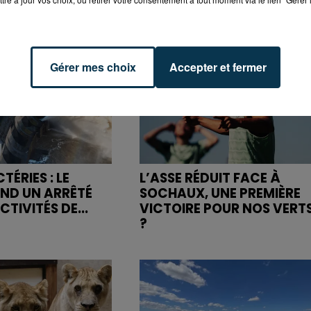
Gérer mes choix
Accepter et fermer
ÉRIES : LE
L’ASSE RÉDUIT FACE À
END UN ARRÊTÉ
SOCHAUX, UNE PREMIÈRE
CTIVITÉS DE...
VICTOIRE POUR NOS VERT
?