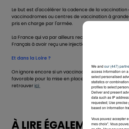
Le but est d'accélérer la cadence de la vaccination
vaccinodromes ou centres de vaccination à grande 
pris en charge par l'armée.
La France qui va par ailleurs recevoir 12 millions de do
Français à avoir reçu une injection à la mi-avril.
Et dans la Loire ?
We and
our (447) partn
On ignore encore si un vaccinodrome ouvrira dans la L
access information on a 
select personalised ad
favorable pour la mise en place d'un centre de vacc
statistics or combinatio
retrouver
ici
profiles to select person
Deliver and present adv
data such as IP address 
requested; Use precise g
based on information tra
Vous pouvez accepter en 
À LIRE ÉGALEMENT
mes choix". Vous pouvez
ce site. Vous pouvez met