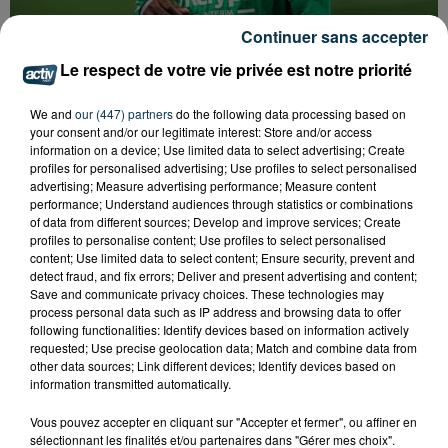
Continuer sans accepter
Le respect de votre vie privée est notre priorité
ASSE : UN COMMUNIQUÉ COMMUN POUR
We and
our (447) partners
do the following data processing based on
DEMANDER LE DÉPART DE PIERRE EKWAH
your consent and/or our legitimate interest: Store and/or access
information on a device; Use limited data to select advertising; Create
profiles for personalised advertising; Use profiles to select personalised
advertising; Measure advertising performance; Measure content
performance; Understand audiences through statistics or combinations
of data from different sources; Develop and improve services; Create
profiles to personalise content; Use profiles to select personalised
content; Use limited data to select content; Ensure security, prevent and
detect fraud, and fix errors; Deliver and present advertising and content;
Save and communicate privacy choices. These technologies may
process personal data such as IP address and browsing data to offer
following functionalities: Identify devices based on information actively
requested; Use precise geolocation data; Match and combine data from
other data sources; Link different devices; Identify devices based on
information transmitted automatically.
Vous pouvez accepter en cliquant sur "Accepter et fermer", ou affiner en
sélectionnant les finalités et/ou partenaires dans "Gérer mes choix".