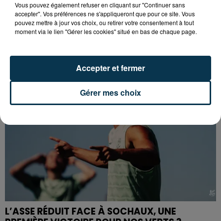
Vous pouvez également refuser en cliquant sur "Continuer sans
accepter". Vos préférences ne s'appliqueront que pour ce site. Vous
CYANOBACTÉRIES : LE PRÉFÊT PREND UN
pouvez mettre à jour vos choix, ou retirer votre consentement à tout
ARRÊTÉ POUR LES ACTIVITÉS DE...
moment via le lien "Gérer les cookies" situé en bas de chaque page.
Accepter et fermer
Gérer mes choix
L’ASSE RÉDUIT FACE À SOCHAUX, UNE