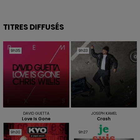
TITRES DIFFUSÉS
9h35
9h35
9h33
9h33
DAVID GUETTA
JOSEPH KAMEL
Love Is Gone
Crash
9h30
9h30
9h27
9h27