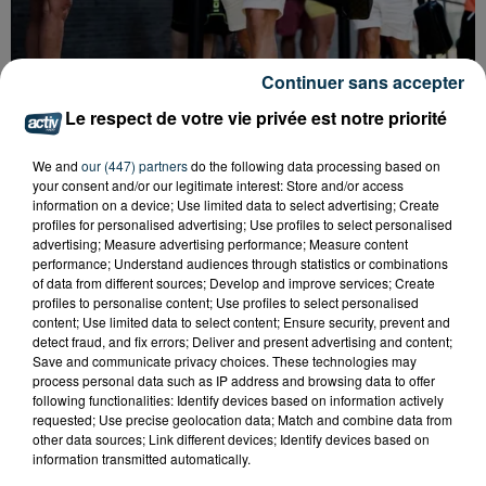
Continuer sans accepter
Le respect de votre vie privée est notre priorité
We and
our (447) partners
do the following data processing based on
QUI EST CET ANCIEN VERT QUI DÉBARQUE
your consent and/or our legitimate interest: Store and/or access
AVEC LE MAILLOT DE L'ASSE DANS...
information on a device; Use limited data to select advertising; Create
profiles for personalised advertising; Use profiles to select personalised
advertising; Measure advertising performance; Measure content
performance; Understand audiences through statistics or combinations
of data from different sources; Develop and improve services; Create
profiles to personalise content; Use profiles to select personalised
content; Use limited data to select content; Ensure security, prevent and
detect fraud, and fix errors; Deliver and present advertising and content;
Save and communicate privacy choices. These technologies may
process personal data such as IP address and browsing data to offer
following functionalities: Identify devices based on information actively
requested; Use precise geolocation data; Match and combine data from
other data sources; Link different devices; Identify devices based on
information transmitted automatically.