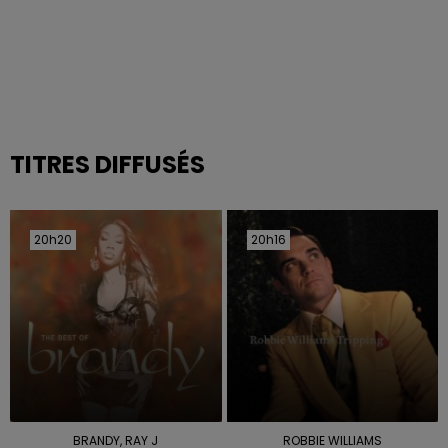
TITRES DIFFUSÉS
20h20
20h20
20h16
20h16
BRANDY, RAY J
ROBBIE WILLIAMS