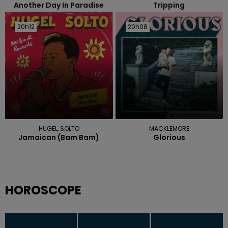
Another Day In Paradise
Tripping
20h12
20h12
20h08
20h08
HUGEL, SOLTO
MACKLEMORE
Jamaican (bam Bam)
Glorious
HOROSCOPE