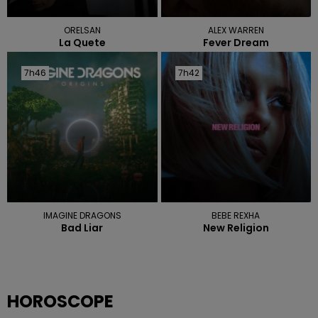
ORELSAN
ALEX WARREN
La Quete
Fever Dream
7h46
7h46
7h42
7h42
IMAGINE DRAGONS
BEBE REXHA
Bad Liar
New Religion
HOROSCOPE