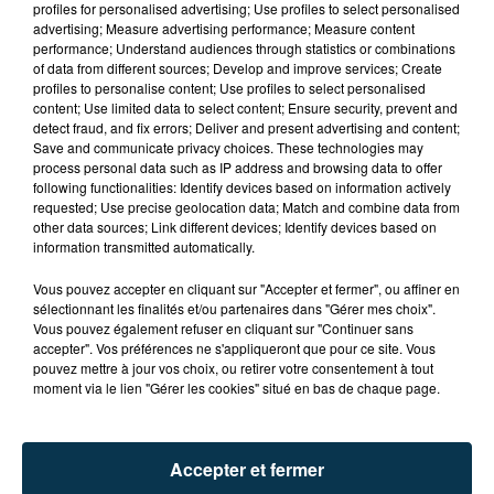
profiles for personalised advertising; Use profiles to select personalised
advertising; Measure advertising performance; Measure content
performance; Understand audiences through statistics or combinations
of data from different sources; Develop and improve services; Create
profiles to personalise content; Use profiles to select personalised
content; Use limited data to select content; Ensure security, prevent and
detect fraud, and fix errors; Deliver and present advertising and content;
Save and communicate privacy choices. These technologies may
15 000 PERSONNES ATTENDUES À
process personal data such as IP address and browsing data to offer
MONTBRISON POUR LE TOUR DE FRANCE
following functionalities: Identify devices based on information actively
requested; Use precise geolocation data; Match and combine data from
FÉMININ
other data sources; Link different devices; Identify devices based on
information transmitted automatically.
Vous pouvez accepter en cliquant sur "Accepter et fermer", ou affiner en
sélectionnant les finalités et/ou partenaires dans "Gérer mes choix".
Vous pouvez également refuser en cliquant sur "Continuer sans
accepter". Vos préférences ne s'appliqueront que pour ce site. Vous
pouvez mettre à jour vos choix, ou retirer votre consentement à tout
moment via le lien "Gérer les cookies" situé en bas de chaque page.
Accepter et fermer