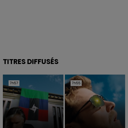
TITRES DIFFUSÉS
7h57
7h57
7h55
7h55