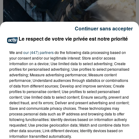
Continuer sans accepter
Le respect de votre vie privée est notre priorité
CYANOBACTÉRIES : LE PRÉFÊT PREND UN
We and
our (447) partners
do the following data processing based on
ARRÊTÉ POUR LES ACTIVITÉS DE...
your consent and/or our legitimate interest: Store and/or access
information on a device; Use limited data to select advertising; Create
profiles for personalised advertising; Use profiles to select personalised
advertising; Measure advertising performance; Measure content
performance; Understand audiences through statistics or combinations
of data from different sources; Develop and improve services; Create
profiles to personalise content; Use profiles to select personalised
content; Use limited data to select content; Ensure security, prevent and
detect fraud, and fix errors; Deliver and present advertising and content;
Save and communicate privacy choices. These technologies may
process personal data such as IP address and browsing data to offer
following functionalities: Identify devices based on information actively
requested; Use precise geolocation data; Match and combine data from
other data sources; Link different devices; Identify devices based on
information transmitted automatically.