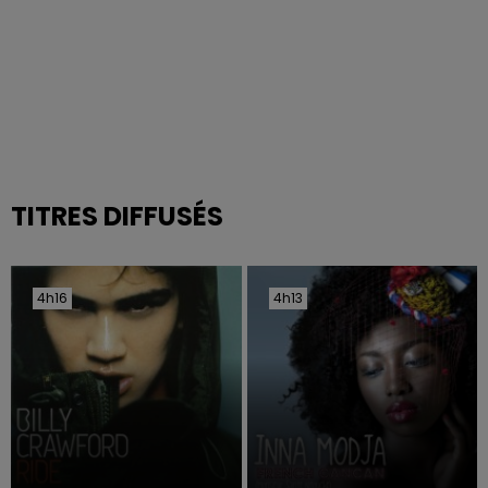
TITRES DIFFUSÉS
4h16
4h16
4h13
4h13