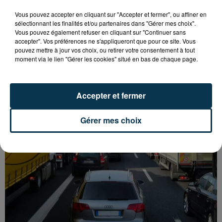
Vous pouvez accepter en cliquant sur "Accepter et fermer", ou affiner en
sélectionnant les finalités et/ou partenaires dans "Gérer mes choix".
Vous pouvez également refuser en cliquant sur "Continuer sans
accepter". Vos préférences ne s'appliqueront que pour ce site. Vous
L’ASSE RÉDUIT FACE À SOCHAUX, UNE
pouvez mettre à jour vos choix, ou retirer votre consentement à tout
PREMIÈRE VICTOIRE POUR NOS VERTS ?
moment via le lien "Gérer les cookies" situé en bas de chaque page.
Accepter et fermer
Gérer mes choix