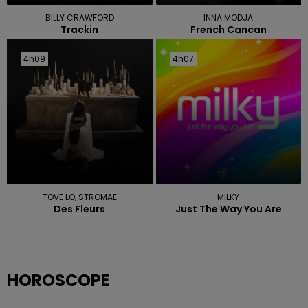
BILLY CRAWFORD
INNA MODJA
Trackin
French Cancan
4h09
4h09
4h07
4h07
TOVE LO, STROMAE
MILKY
Des Fleurs
Just The Way You Are
HOROSCOPE