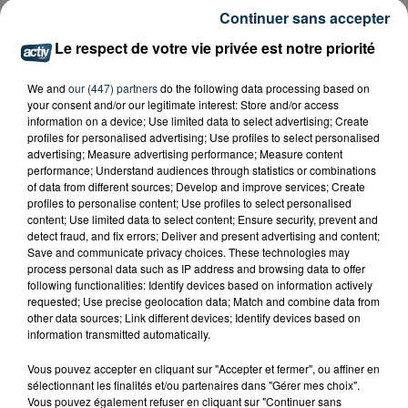
CYANOBACTÉRIES : LE PRÉFÊT PREND UN
Continuer sans accepter
ARRÊTÉ POUR LES ACTIVITÉS DE...
Le respect de votre vie privée est notre priorité
We and
our (447) partners
do the following data processing based on
your consent and/or our legitimate interest: Store and/or access
information on a device; Use limited data to select advertising; Create
profiles for personalised advertising; Use profiles to select personalised
advertising; Measure advertising performance; Measure content
performance; Understand audiences through statistics or combinations
of data from different sources; Develop and improve services; Create
profiles to personalise content; Use profiles to select personalised
content; Use limited data to select content; Ensure security, prevent and
detect fraud, and fix errors; Deliver and present advertising and content;
Save and communicate privacy choices. These technologies may
process personal data such as IP address and browsing data to offer
following functionalities: Identify devices based on information actively
requested; Use precise geolocation data; Match and combine data from
other data sources; Link different devices; Identify devices based on
information transmitted automatically.
L’ASSE RÉDUIT FACE À SOCHAUX, UNE
Vous pouvez accepter en cliquant sur "Accepter et fermer", ou affiner en
PREMIÈRE VICTOIRE POUR NOS VERTS ?
sélectionnant les finalités et/ou partenaires dans "Gérer mes choix".
Vous pouvez également refuser en cliquant sur "Continuer sans