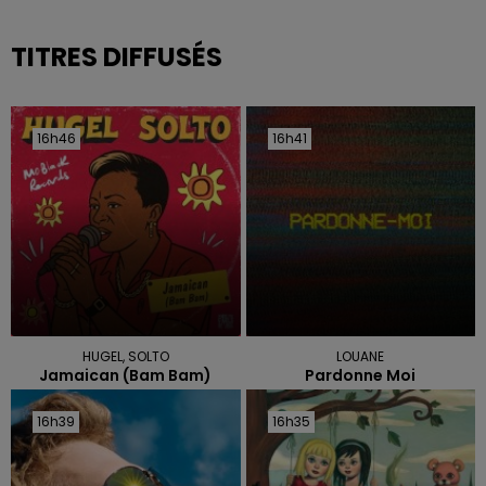
TITRES DIFFUSÉS
16h46
16h46
16h41
16h41
HUGEL, SOLTO
LOUANE
Jamaican (bam Bam)
Pardonne Moi
16h39
16h39
16h35
16h35