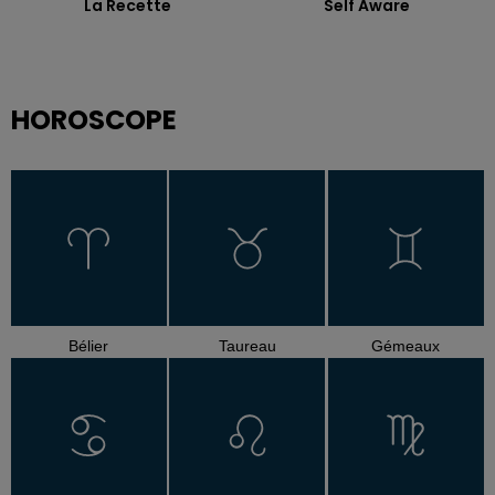
La Recette
Self Aware
HOROSCOPE
Bélier
Taureau
Gémeaux