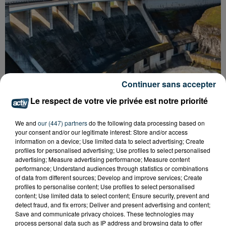
Continuer sans accepter
Le respect de votre vie privée est notre priorité
We and
our (447) partners
do the following data processing based on
your consent and/or our legitimate interest: Store and/or access
information on a device; Use limited data to select advertising; Create
profiles for personalised advertising; Use profiles to select personalised
CYANOBACTÉRIES : LE PRÉFÊT PREND UN
advertising; Measure advertising performance; Measure content
ARRÊTÉ POUR LES ACTIVITÉS DE...
performance; Understand audiences through statistics or combinations
of data from different sources; Develop and improve services; Create
profiles to personalise content; Use profiles to select personalised
content; Use limited data to select content; Ensure security, prevent and
detect fraud, and fix errors; Deliver and present advertising and content;
Save and communicate privacy choices. These technologies may
process personal data such as IP address and browsing data to offer