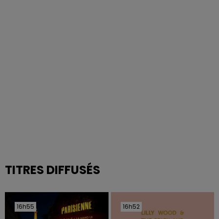
TITRES DIFFUSÉS
16h55
16h55
16h52
16h52