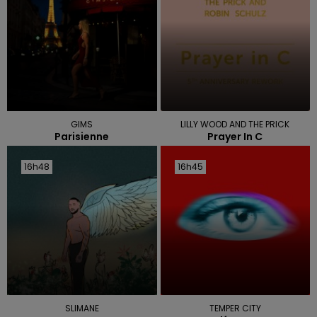
GIMS
LILLY WOOD AND THE PRICK
Parisienne
Prayer In C
16h48
16h48
16h45
16h45
SLIMANE
TEMPER CITY