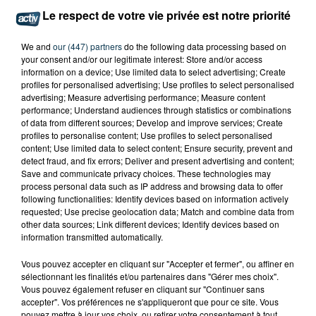
Le respect de votre vie privée est notre priorité
We and
our (447) partners
do the following data processing based on
your consent and/or our legitimate interest: Store and/or access
information on a device; Use limited data to select advertising; Create
profiles for personalised advertising; Use profiles to select personalised
advertising; Measure advertising performance; Measure content
performance; Understand audiences through statistics or combinations
of data from different sources; Develop and improve services; Create
profiles to personalise content; Use profiles to select personalised
content; Use limited data to select content; Ensure security, prevent and
detect fraud, and fix errors; Deliver and present advertising and content;
Save and communicate privacy choices. These technologies may
process personal data such as IP address and browsing data to offer
following functionalities: Identify devices based on information actively
requested; Use precise geolocation data; Match and combine data from
other data sources; Link different devices; Identify devices based on
information transmitted automatically.
Vous pouvez accepter en cliquant sur "Accepter et fermer", ou affiner en
sélectionnant les finalités et/ou partenaires dans "Gérer mes choix".
Vous pouvez également refuser en cliquant sur "Continuer sans
accepter". Vos préférences ne s'appliqueront que pour ce site. Vous
TITRES DIFFUSÉS
pouvez mettre à jour vos choix, ou retirer votre consentement à tout