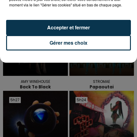
moment via le lien "Gérer les cookies" situé en bas de chaque page.
5h34
5h34
5h30
5h30
Accepter et fermer
Gérer mes choix
AMY WINEHOUSE
STROMAE
Back To Black
Papaoutai
5h27
5h27
5h24
5h24