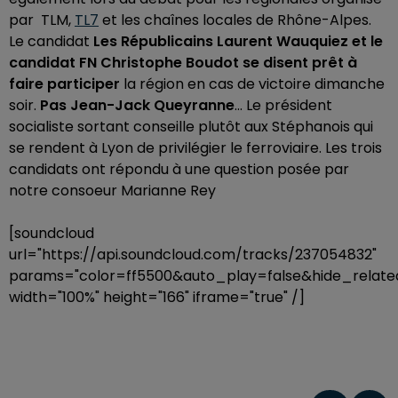
par TLM,
TL7
et les chaînes locales de Rhône-Alpes.
Le candidat
Les Républicains Laurent Wauquiez et le
candidat FN Christophe Boudot se disent prêt à
faire participer
la région en cas de victoire dimanche
soir.
Pas Jean-Jack Queyranne
… Le président
socialiste sortant conseille plutôt aux Stéphanois qui
se rendent à Lyon de privilégier le ferroviaire. Les trois
candidats ont répondu à une question posée par
notre consoeur Marianne Rey
[soundcloud
url="https://api.soundcloud.com/tracks/237054832"
params="color=ff5500&auto_play=false&hide_rela
width="100%" height="166" iframe="true" /]