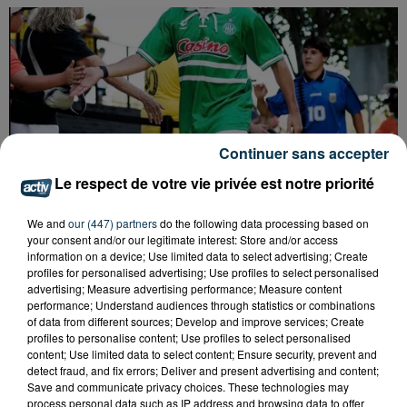
Continuer sans accepter
Le respect de votre vie privée est notre priorité
We and
our (447) partners
do the following data processing based on
your consent and/or our legitimate interest: Store and/or access
information on a device; Use limited data to select advertising; Create
profiles for personalised advertising; Use profiles to select personalised
advertising; Measure advertising performance; Measure content
performance; Understand audiences through statistics or combinations
QUI EST CET ANCIEN VERT QUI DÉBARQUE
of data from different sources; Develop and improve services; Create
AVEC LE MAILLOT DE L'ASSE DANS...
profiles to personalise content; Use profiles to select personalised
content; Use limited data to select content; Ensure security, prevent and
detect fraud, and fix errors; Deliver and present advertising and content;
Save and communicate privacy choices. These technologies may
process personal data such as IP address and browsing data to offer