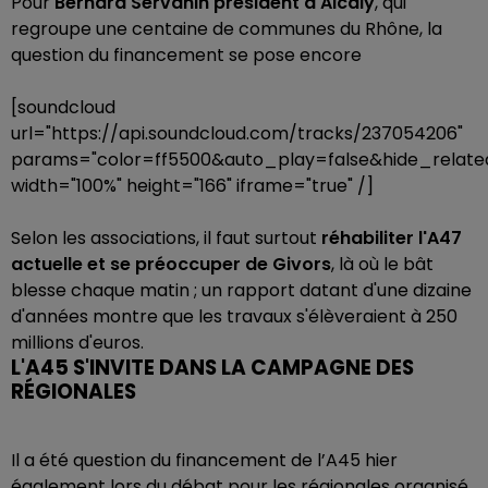
Pour
Bernard Servanin président d'Alcaly
, qui
regroupe une centaine de communes du Rhône, la
question du financement se pose encore
[soundcloud
url="https://api.soundcloud.com/tracks/237054206"
params="color=ff5500&auto_play=false&hide_rela
width="100%" height="166" iframe="true" /]
Selon les associations, il faut surtout
réhabiliter l'A47
actuelle et se préoccuper de Givors
, là où le bât
blesse chaque matin ; un rapport datant d'une dizaine
d'années montre que les travaux s'élèveraient à 250
millions d'euros.
L'A45 S'INVITE DANS LA CAMPAGNE DES
RÉGIONALES
Il a été question du financement de l’A45 hier
également lors du débat pour les régionales organisé