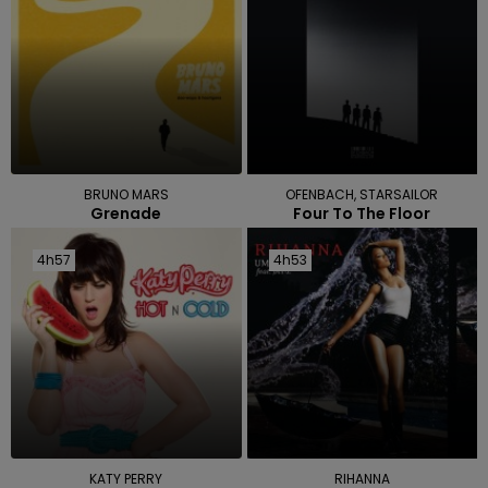
BRUNO MARS
OFENBACH, STARSAILOR
Grenade
Four To The Floor
4h57
4h57
4h53
4h53
KATY PERRY
RIHANNA