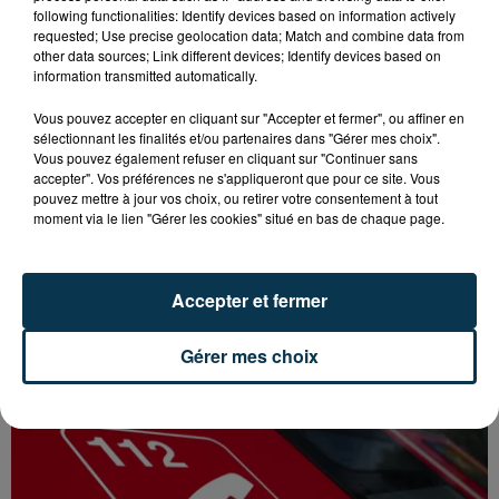
following functionalities: Identify devices based on information actively
requested; Use precise geolocation data; Match and combine data from
other data sources; Link different devices; Identify devices based on
information transmitted automatically.
Vous pouvez accepter en cliquant sur "Accepter et fermer", ou affiner en
sélectionnant les finalités et/ou partenaires dans "Gérer mes choix".
Vous pouvez également refuser en cliquant sur "Continuer sans
accepter". Vos préférences ne s'appliqueront que pour ce site. Vous
pouvez mettre à jour vos choix, ou retirer votre consentement à tout
moment via le lien "Gérer les cookies" situé en bas de chaque page.
Accepter et fermer
FOREZTIVAL : DROGUÉ ET TENANT DES
PROPOS DÉPLACÉS, UN FESTIVALIER A...
Gérer mes choix