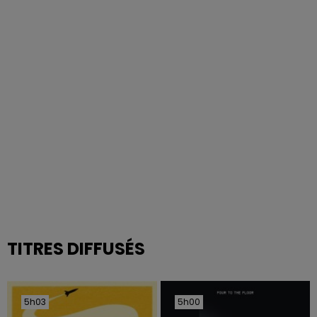
TITRES DIFFUSÉS
5h03
5h03
5h00
5h00