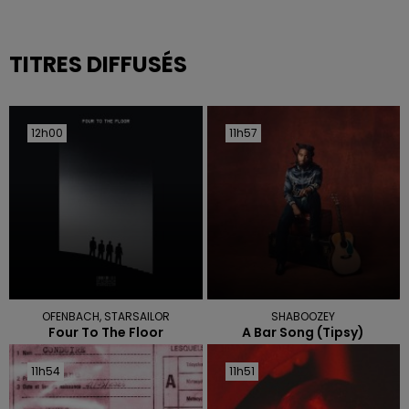
TITRES DIFFUSÉS
12h00
12h00
11h57
11h57
OFENBACH, STARSAILOR
SHABOOZEY
Four To The Floor
A Bar Song (tipsy)
11h54
11h54
11h51
11h51