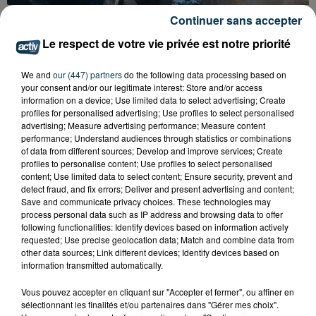
CYANOBACTÉRIES : LE PRÉFÊT PREND UN
Continuer sans accepter
ARRÊTÉ POUR LES ACTIVITÉS DE...
Le respect de votre vie privée est notre priorité
We and
our (447) partners
do the following data processing based on
your consent and/or our legitimate interest: Store and/or access
information on a device; Use limited data to select advertising; Create
profiles for personalised advertising; Use profiles to select personalised
advertising; Measure advertising performance; Measure content
performance; Understand audiences through statistics or combinations
of data from different sources; Develop and improve services; Create
profiles to personalise content; Use profiles to select personalised
content; Use limited data to select content; Ensure security, prevent and
detect fraud, and fix errors; Deliver and present advertising and content;
Save and communicate privacy choices. These technologies may
process personal data such as IP address and browsing data to offer
following functionalities: Identify devices based on information actively
requested; Use precise geolocation data; Match and combine data from
other data sources; Link different devices; Identify devices based on
information transmitted automatically.
L’ASSE RÉDUIT FACE À SOCHAUX, UNE
Vous pouvez accepter en cliquant sur "Accepter et fermer", ou affiner en
PREMIÈRE VICTOIRE POUR NOS VERTS ?
sélectionnant les finalités et/ou partenaires dans "Gérer mes choix".