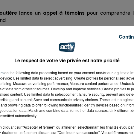
outière lance un appel à témoins
pour comprendre l
nd.
Contin
ort
vraisemblablement suite à une
collision
avec un aut
eur grise,
qui avait une
remorque
avec un autre véhicu
Le respect de votre vie privée est notre priorité
de Saint-Chamond
, dans le sens Lyon/ Saint-Etienne, ju
ers
do the following data processing based on your consent and/or our legitimate int
ore
sur trois voies et qu'elle passe sur deux voies
.
device; Use limited data to select advertising; Create profiles for personalised adver
vertising; Measure advertising performance; Measure content performance; Unders
ns of data from different sources; Develop and improve services; Create profiles to 
 50 50
alised content; Use limited data to select content; Ensure security, prevent and detect
ertising and content; Save and communicate privacy choices. These technologies
and browsing data to offer following functionalities: Identify devices based on infor
eolocation data; Match and combine data from other data sources; Link different de
nsmitted automatically.
cliquant sur "Accepter et fermer", ou affiner en sélectionnant les finalités et/ou pa
 également refuser en cliquant sur "Continuer sans accepter". Vos préférences ne 