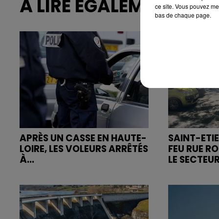
À LIRE ÉGALEMENT
ce site. Vous pouvez met
bas de chaque page.
APRÈS UN CASSE EN HAUTE-
SAINT-ETIE
LOIRE, LES VOLEURS ARRÊTÉS
FEU RUE R
À...
LE SECTEUR