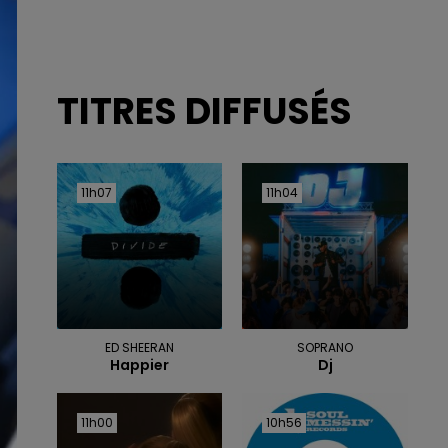
TITRES DIFFUSÉS
11h07
11h07
11h04
11h04
ED SHEERAN
SOPRANO
Happier
Dj
11h00
11h00
10h56
10h56