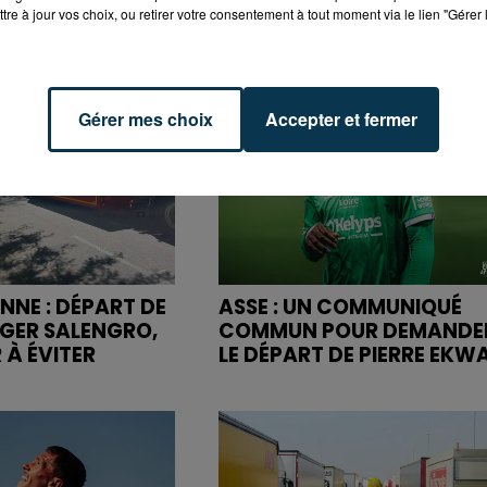
tre à jour vos choix, ou retirer votre consentement à tout moment via le lien "Gérer 
Gérer mes choix
Accepter et fermer
NNE : DÉPART DE
ASSE : UN COMMUNIQUÉ
OGER SALENGRO,
COMMUN POUR DEMANDE
 À ÉVITER
LE DÉPART DE PIERRE EKW