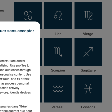
es
uer sans accepter
re
Cancer
Lion
Vierge
le
ste
erest: Store and/or
tising; Use profiles to
tand audiences through
Balance
Scorpion
Sagittaire
personalise content; Use
 fraud, and fix errors;
 may process personal
mation actively
vices; Identify devices
rtenaires dans "Gérer
Capricorne
Verseau
Poissons
s'appliqueront que pour