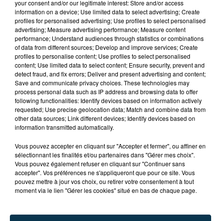
your consent and/or our legitimate interest: Store and/or access
information on a device; Use limited data to select advertising; Create
profiles for personalised advertising; Use profiles to select personalised
advertising; Measure advertising performance; Measure content
performance; Understand audiences through statistics or combinations
of data from different sources; Develop and improve services; Create
profiles to personalise content; Use profiles to select personalised
content; Use limited data to select content; Ensure security, prevent and
detect fraud, and fix errors; Deliver and present advertising and content;
Save and communicate privacy choices. These technologies may
process personal data such as IP address and browsing data to offer
following functionalities: Identify devices based on information actively
requested; Use precise geolocation data; Match and combine data from
other data sources; Link different devices; Identify devices based on
information transmitted automatically.
TITRES DIFFUSÉS
Vous pouvez accepter en cliquant sur "Accepter et fermer", ou affiner en
sélectionnant les finalités et/ou partenaires dans "Gérer mes choix".
Vous pouvez également refuser en cliquant sur "Continuer sans
accepter". Vos préférences ne s'appliqueront que pour ce site. Vous
20h20
20h20
20h16
20h16
pouvez mettre à jour vos choix, ou retirer votre consentement à tout
moment via le lien "Gérer les cookies" situé en bas de chaque page.