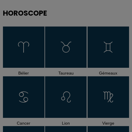
HOROSCOPE
Bélier
Taureau
Gémeaux
Cancer
Lion
Vierge