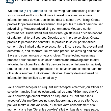
We and
our (447) partners
do the following data processing based on
your consent and/or our legitimate interest: Store and/or access
information on a device; Use limited data to select advertising; Create
profiles for personalised advertising; Use profiles to select personalised
advertising; Measure advertising performance; Measure content
performance; Understand audiences through statistics or combinations
of data from different sources; Develop and improve services; Create
profiles to personalise content; Use profiles to select personalised
content; Use limited data to select content; Ensure security, prevent and
detect fraud, and fix errors; Deliver and present advertising and content;
Save and communicate privacy choices. These technologies may
process personal data such as IP address and browsing data to offer
following functionalities: Identify devices based on information actively
requested; Use precise geolocation data; Match and combine data from
IL SE PROMÈNE AVEC CINQ COUTEAUX ET UN
other data sources; Link different devices; Identify devices based on
NUNCHAKU À SAINT-CHAMOND
information transmitted automatically.
Vous pouvez accepter en cliquant sur "Accepter et fermer", ou affiner en
sélectionnant les finalités et/ou partenaires dans "Gérer mes choix".
Vous pouvez également refuser en cliquant sur "Continuer sans
accepter". Vos préférences ne s'appliqueront que pour ce site. Vous
pouvez mettre à jour vos choix, ou retirer votre consentement à tout
moment via le lien "Gérer les cookies" situé en bas de chaque page.