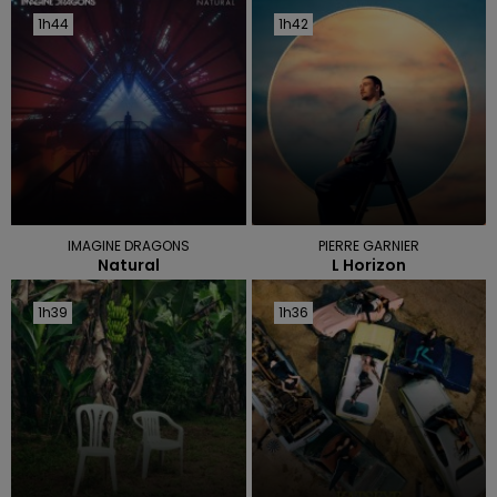
1h44
1h44
1h42
1h42
IMAGINE DRAGONS
PIERRE GARNIER
Natural
L Horizon
1h39
1h39
1h36
1h36