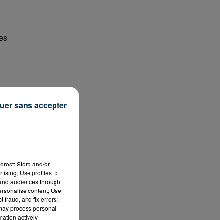
es
uer sans accepter
 U
erest: Store and/or
tising; Use profiles to
tand audiences through
personalise content; Use
 fraud, and fix errors;
 may process personal
mation actively