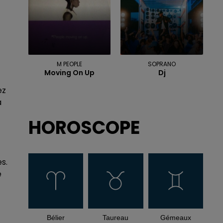
M PEOPLE
SOPRANO
Moving On Up
Dj
ez
a
HOROSCOPE
s.
e
Bélier
Taureau
Gémeaux