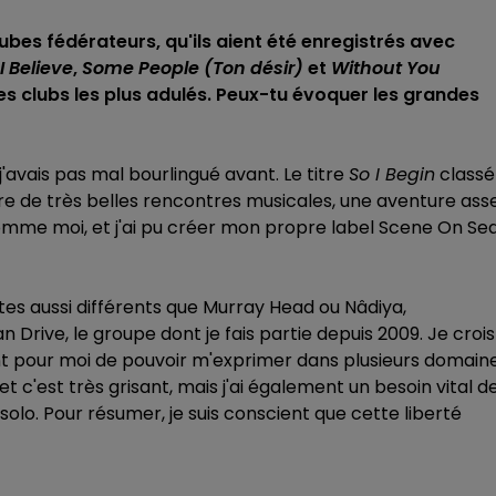
ubes fédérateurs, qu'ils aient été enregistrés avec
I Believe
,
Some People (Ton désir)
et
Without You
es clubs les plus adulés. Peux-tu évoquer les grandes
'avais pas mal bourlingué avant. Le titre
So I Begin
classé
re de très belles rencontres musicales, une aventure ass
comme moi, et j'ai pu créer mon propre label Scene On Se
es aussi différents que Murray Head ou Nâdiya,
 Drive, le groupe dont je fais partie depuis 2009. Je crois
tant pour moi de pouvoir m'exprimer dans plusieurs domaine
c'est très grisant, mais j'ai également un besoin vital d
solo. Pour résumer, je suis conscient que cette liberté