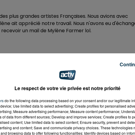
 des plus grandes artistes Françaises. Nous avions avec
ne ait apprécié notre travail. Nous n'avons eu d'échang
 recevoir un mail de Mylène Farmer lol.
Zénith de Saint-Etienne !
Contin
 réserve quelques surprises, sachant également que mon
ètera pour la première fois en live son nouveau single
See
Le respect de votre vie privée est notre priorité
squ'au bout)
:
ers
do the following data processing based on your consent and/or our legitimate int
device; Use limited data to select advertising; Create profiles for personalised adver
vertising; Measure advertising performance; Measure content performance; Unders
ns of data from different sources; Develop and improve services; Create profiles to 
alised content; Use limited data to select content; Ensure security, prevent and detect
ertising and content; Save and communicate privacy choices. These technologies
and browsing data to offer following functionalities: Identify devices based on infor