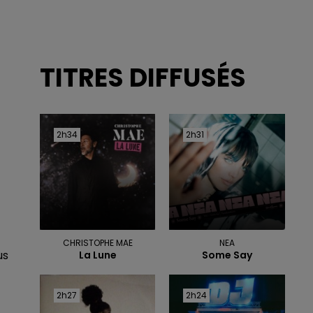
TITRES DIFFUSÉS
2h34
2h34
2h31
2h31
CHRISTOPHE MAE
NEA
us
La Lune
Some Say
2h27
2h27
2h24
2h24