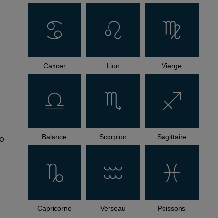
Cancer
Lion
Vierge
Balance
Scorpion
Sagittaire
uo
Capricorne
Verseau
Poissons