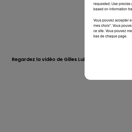
requested; Use precise g
based on information tra
Vous pouvez accepter en 
mes choix". Vous pouvez
ce site. Vous pouvez met
bas de chaque page.
Regardez la vidéo de Gilles Luka,
Plus Près (We Ca