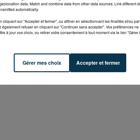
eolocation data; Match and combine data from other data sources; Link different de
nsmitted automatically.
cliquant sur "Accepter et fermer", ou affiner en sélectionnant les finalités et/ou pa
 également refuser en cliquant sur "Continuer sans accepter". Vos préférences ne 
tre à jour vos choix, ou retirer votre consentement à tout moment via le lien "Gérer 
Gérer mes choix
Accepter et fermer
n Make It Right)
featuring Nyusha :