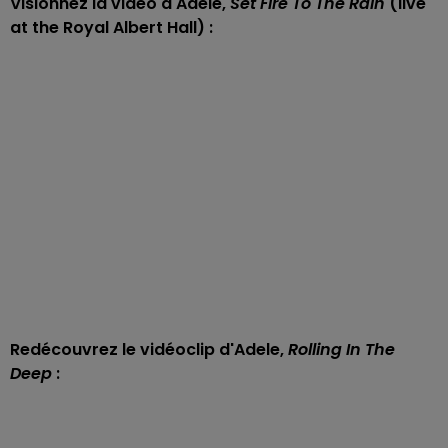
Visionnez la vidéo d'Adele,
Set Fire To The Rain
(live
at the Royal Albert Hall) :
Redécouvrez le vidéoclip d'Adele,
Rolling In The
Deep
: