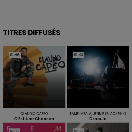
TITRES DIFFUSÉS
9h46
9h46
9h43
9h43
CLAUDIO CAPEO
TAME IMPALA, JENNIE (BLACKPINK)
C Est Une Chanson
Dracula
9h35
9h35
9h33
9h33