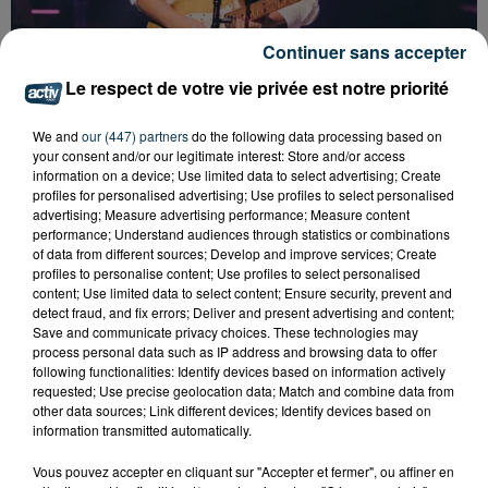
Continuer sans accepter
Le respect de votre vie privée est notre priorité
We and
our (447) partners
do the following data processing based on
your consent and/or our legitimate interest: Store and/or access
SAINT-ÉTIENNE : SANTA ET BIANCA COSTA EN
information on a device; Use limited data to select advertising; Create
CONCERT GRATUIT CE VENDREDI
profiles for personalised advertising; Use profiles to select personalised
advertising; Measure advertising performance; Measure content
performance; Understand audiences through statistics or combinations
of data from different sources; Develop and improve services; Create
profiles to personalise content; Use profiles to select personalised
content; Use limited data to select content; Ensure security, prevent and
detect fraud, and fix errors; Deliver and present advertising and content;
Save and communicate privacy choices. These technologies may
process personal data such as IP address and browsing data to offer
following functionalities: Identify devices based on information actively
requested; Use precise geolocation data; Match and combine data from
other data sources; Link different devices; Identify devices based on
information transmitted automatically.
Vous pouvez accepter en cliquant sur "Accepter et fermer", ou affiner en