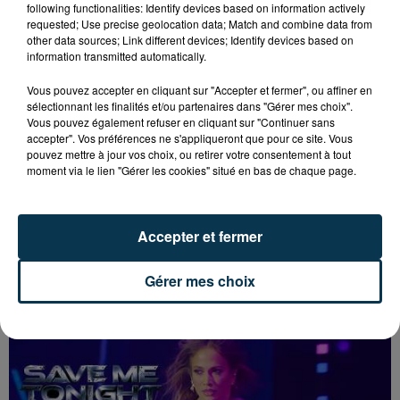
following functionalities: Identify devices based on information actively
requested; Use precise geolocation data; Match and combine data from
other data sources; Link different devices; Identify devices based on
6. BAD BUNNY - NUEVAYOL
information transmitted automatically.
Vous pouvez accepter en cliquant sur "Accepter et fermer", ou affiner en
sélectionnant les finalités et/ou partenaires dans "Gérer mes choix".
Vous pouvez également refuser en cliquant sur "Continuer sans
accepter". Vos préférences ne s'appliqueront que pour ce site. Vous
pouvez mettre à jour vos choix, ou retirer votre consentement à tout
moment via le lien "Gérer les cookies" situé en bas de chaque page.
Accepter et fermer
Gérer mes choix
7. JOSEPH KAMEL - CRASH