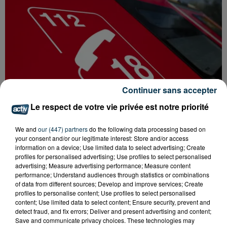
Continuer sans accepter
Le respect de votre vie privée est notre priorité
We and
our (447) partners
do the following data processing based on
your consent and/or our legitimate interest: Store and/or access
information on a device; Use limited data to select advertising; Create
SAINT-ETIENNE : UN ENFANT DÉCÈDE APRÈS
profiles for personalised advertising; Use profiles to select personalised
UNE CHUTE DU 8E ÉTAGE
advertising; Measure advertising performance; Measure content
performance; Understand audiences through statistics or combinations
of data from different sources; Develop and improve services; Create
profiles to personalise content; Use profiles to select personalised
content; Use limited data to select content; Ensure security, prevent and
detect fraud, and fix errors; Deliver and present advertising and content;
Save and communicate privacy choices. These technologies may