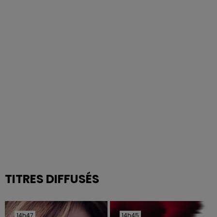
TITRES DIFFUSÉS
14h47
14h47
14h45
14h45