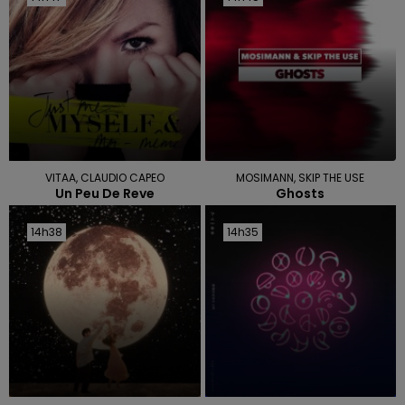
VITAA, CLAUDIO CAPEO
MOSIMANN, SKIP THE USE
Un Peu De Reve
Ghosts
14h38
14h38
14h35
14h35