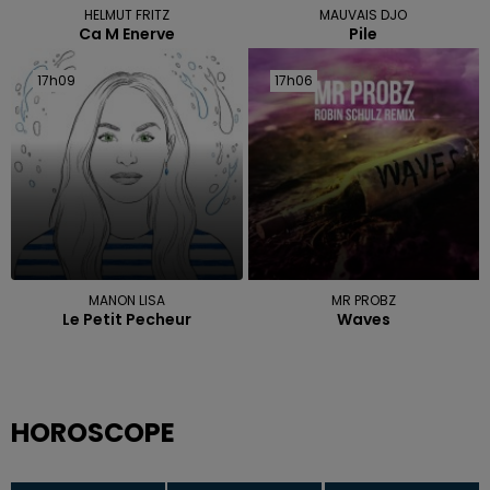
HELMUT FRITZ
MAUVAIS DJO
Ca M Enerve
Pile
17h09
17h09
17h06
17h06
MANON LISA
MR PROBZ
Le Petit Pecheur
Waves
HOROSCOPE