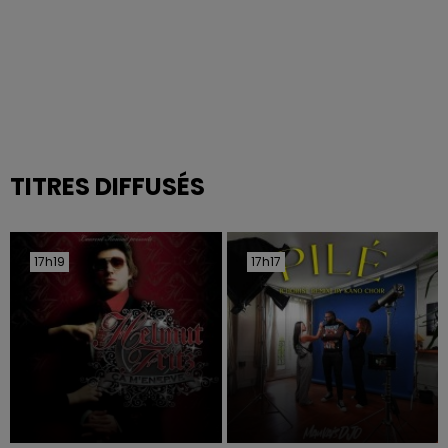
TITRES DIFFUSÉS
17h19
17h19
17h17
17h17