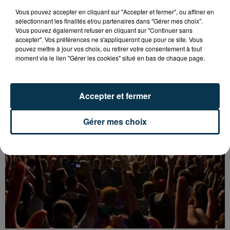
Vous pouvez accepter en cliquant sur "Accepter et fermer", ou affiner en
sélectionnant les finalités et/ou partenaires dans "Gérer mes choix".
Vous pouvez également refuser en cliquant sur "Continuer sans
UN CASTING POUR "N’OUBLIEZ PAS LES
accepter". Vos préférences ne s'appliqueront que pour ce site. Vous
pouvez mettre à jour vos choix, ou retirer votre consentement à tout
PAROLES !" ORGANISÉ À FIRMINY
moment via le lien "Gérer les cookies" situé en bas de chaque page.
Accepter et fermer
Gérer mes choix