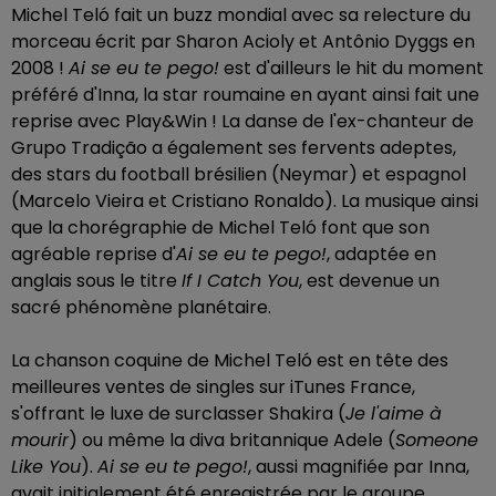
Michel Teló fait un buzz mondial avec sa relecture du
morceau écrit par Sharon Acioly et Antônio Dyggs en
2008 !
Ai se eu te pego!
est d'ailleurs le hit du moment
préféré d'Inna, la star roumaine en ayant ainsi fait une
reprise avec Play&Win ! La danse de l'ex-chanteur de
Grupo Tradição a également ses fervents adeptes,
des stars du football brésilien (Neymar) et espagnol
(Marcelo Vieira et Cristiano Ronaldo). La musique ainsi
que la chorégraphie de Michel Teló font que son
agréable reprise d'
Ai se eu te pego!
, adaptée en
anglais sous le titre
If I Catch You
, est devenue un
sacré phénomène planétaire.
La chanson coquine de Michel Teló est en tête des
meilleures ventes de singles sur iTunes France,
s'offrant le luxe de surclasser Shakira (
Je l'aime à
mourir
) ou même la diva britannique Adele (
Someone
Like You
).
Ai se eu te pego!
, aussi magnifiée par Inna,
avait initialement été enregistrée par le groupe