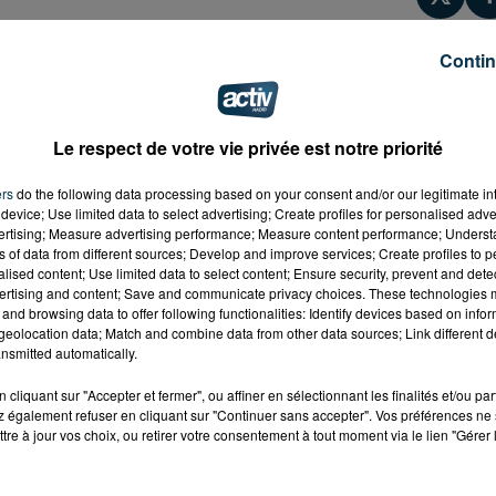
Contin
Le respect de votre vie privée est notre priorité
ers
do the following data processing based on your consent and/or our legitimate int
device; Use limited data to select advertising; Create profiles for personalised adver
vertising; Measure advertising performance; Measure content performance; Unders
ns of data from different sources; Develop and improve services; Create profiles to 
alised content; Use limited data to select content; Ensure security, prevent and detect
ertising and content; Save and communicate privacy choices. These technologies
and browsing data to offer following functionalities: Identify devices based on infor
eolocation data; Match and combine data from other data sources; Link different de
nsmitted automatically.
cliquant sur "Accepter et fermer", ou affiner en sélectionnant les finalités et/ou pa
 également refuser en cliquant sur "Continuer sans accepter". Vos préférences ne 
tre à jour vos choix, ou retirer votre consentement à tout moment via le lien "Gérer 