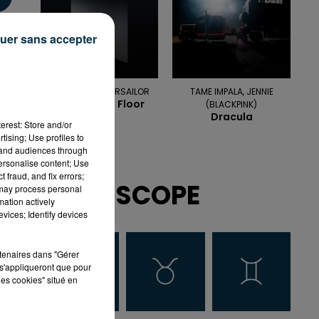
uer sans accepter
OFENBACH, STARSAILOR
TAME IMPALA, JENNIE
Four To The Floor
(BLACKPINK)
Dracula
erest: Store and/or
tising; Use profiles to
tand audiences through
personalise content; Use
 fraud, and fix errors;
HOROSCOPE
 may process personal
mation actively
vices; Identify devices
rtenaires dans "Gérer
s'appliqueront que pour
les cookies" situé en