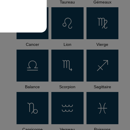
Bélier
Taureau
Gémeaux
Cancer
Lion
Vierge
Balance
Scorpion
Sagittaire
Capricorne
Verseau
Poissons