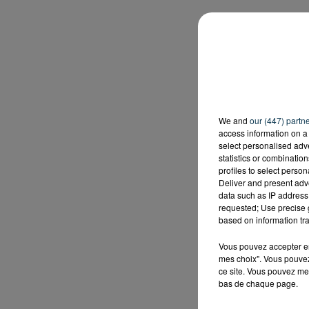
We and
our (447) partn
access information on a 
select personalised ad
statistics or combinatio
profiles to select person
Deliver and present adv
data such as IP address 
requested; Use precise g
based on information tra
Vous pouvez accepter en 
mes choix". Vous pouvez
ce site. Vous pouvez met
bas de chaque page.