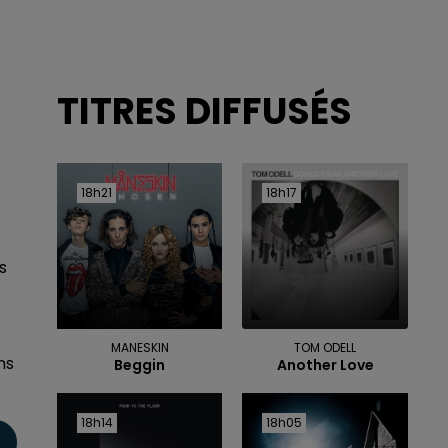
TITRES DIFFUSÉS
18h21
18h21
18h17
18h17
s
MANESKIN
TOM ODELL
ns
Beggin
Another Love
18h14
18h14
18h05
18h05