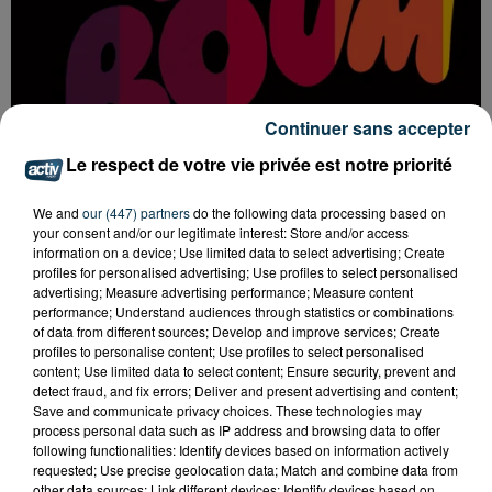
Continuer sans accepter
Le respect de votre vie privée est notre priorité
We and
our (447) partners
do the following data processing based on
your consent and/or our legitimate interest: Store and/or access
LA BOUM DÉBARQUE À SAINT-ETIENNE !
information on a device; Use limited data to select advertising; Create
profiles for personalised advertising; Use profiles to select personalised
advertising; Measure advertising performance; Measure content
performance; Understand audiences through statistics or combinations
of data from different sources; Develop and improve services; Create
profiles to personalise content; Use profiles to select personalised
content; Use limited data to select content; Ensure security, prevent and
detect fraud, and fix errors; Deliver and present advertising and content;
Save and communicate privacy choices. These technologies may
process personal data such as IP address and browsing data to offer
following functionalities: Identify devices based on information actively
requested; Use precise geolocation data; Match and combine data from
other data sources; Link different devices; Identify devices based on