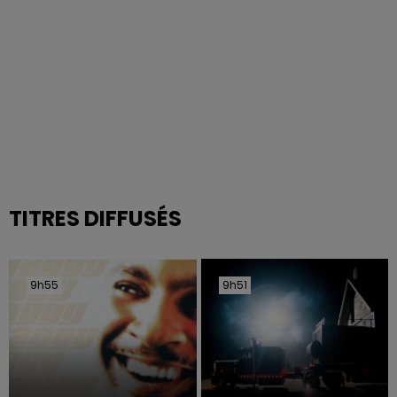
TITRES DIFFUSÉS
9h55
9h55
9h51
9h51