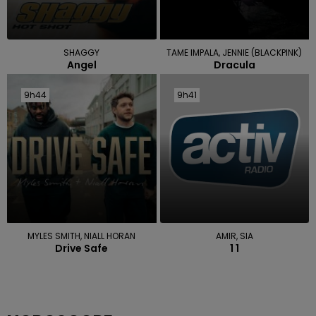
SHAGGY
TAME IMPALA, JENNIE (BLACKPINK)
Angel
Dracula
9h44
9h44
9h41
9h41
MYLES SMITH, NIALL HORAN
AMIR, SIA
Drive Safe
1 1