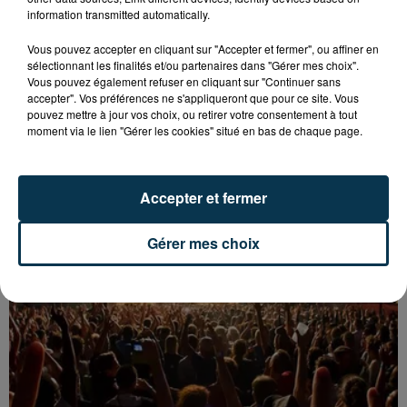
information transmitted automatically.
Vous pouvez accepter en cliquant sur "Accepter et fermer", ou affiner en
sélectionnant les finalités et/ou partenaires dans "Gérer mes choix".
Vous pouvez également refuser en cliquant sur "Continuer sans
accepter". Vos préférences ne s'appliqueront que pour ce site. Vous
pouvez mettre à jour vos choix, ou retirer votre consentement à tout
UN CASTING POUR "N’OUBLIEZ PAS LES
moment via le lien "Gérer les cookies" situé en bas de chaque page.
PAROLES !" ORGANISÉ À FIRMINY
Accepter et fermer
Gérer mes choix