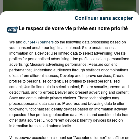
Continuer sans accepter
Le respect de votre vie privée est notre priorité
We and
our (447) partners
do the following data processing based on
ASSE : UN COMMUNIQUÉ COMMUN POUR
your consent and/or our legitimate interest: Store and/or access
DEMANDER LE DÉPART DE PIERRE EKWAH
information on a device; Use limited data to select advertising; Create
profiles for personalised advertising; Use profiles to select personalised
advertising; Measure advertising performance; Measure content
performance; Understand audiences through statistics or combinations
of data from different sources; Develop and improve services; Create
profiles to personalise content; Use profiles to select personalised
content; Use limited data to select content; Ensure security, prevent and
detect fraud, and fix errors; Deliver and present advertising and content;
Save and communicate privacy choices. These technologies may
process personal data such as IP address and browsing data to offer
following functionalities: Identify devices based on information actively
requested; Use precise geolocation data; Match and combine data from
other data sources; Link different devices; Identify devices based on
information transmitted automatically.
Vous pouvez accepter en cliquant sur "Accepter et fermer", ou affiner en