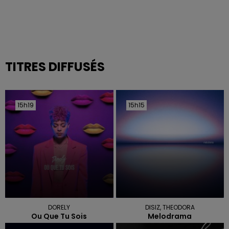
TITRES DIFFUSÉS
15h19
15h19
15h15
15h15
DORELY
DISIZ, THEODORA
Ou Que Tu Sois
Melodrama