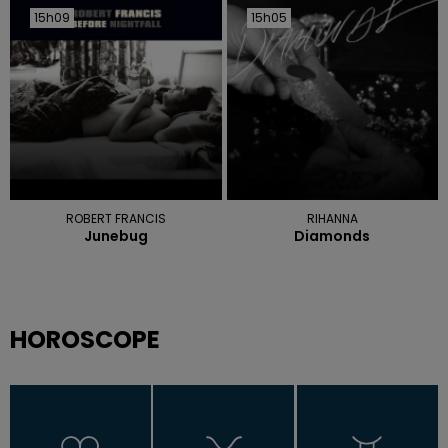
15h09
15h09
15h05
15h05
ROBERT FRANCIS
RIHANNA
Junebug
Diamonds
HOROSCOPE