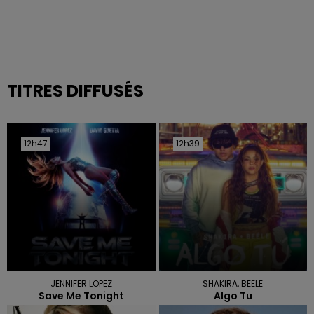
TITRES DIFFUSÉS
12h47
12h47
12h39
12h39
JENNIFER LOPEZ
SHAKIRA, BEELE
Save Me Tonight
Algo Tu