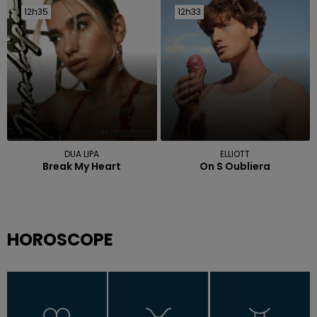
12h35
12h35
12h33
12h33
DUA LIPA
ELLIOTT
Break My Heart
On S Oubliera
HOROSCOPE