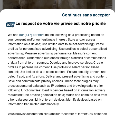
Continuer sans accepter
LOIRE : 4 NOUVEAUX FÉLINS DE CIRQUE
Le respect de votre vie privée est notre priorité
ACCUEILLIS À...
We and
our (447) partners
do the following data processing based on
your consent and/or our legitimate interest: Store and/or access
information on a device; Use limited data to select advertising; Create
profiles for personalised advertising; Use profiles to select personalised
advertising; Measure advertising performance; Measure content
performance; Understand audiences through statistics or combinations
of data from different sources; Develop and improve services; Create
profiles to personalise content; Use profiles to select personalised
content; Use limited data to select content; Ensure security, prevent and
detect fraud, and fix errors; Deliver and present advertising and content;
Save and communicate privacy choices. These technologies may
process personal data such as IP address and browsing data to offer
following functionalities: Identify devices based on information actively
requested; Use precise geolocation data; Match and combine data from
other data sources; Link different devices; Identify devices based on
information transmitted automatically.
Vous pouvez accepter en cliquant sur "Accepter et fermer", ou affiner en