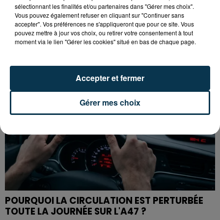
sélectionnant les finalités et/ou partenaires dans "Gérer mes choix".
TOUR DE FRANCE FÉMININ : KIM LE COURT
Vous pouvez également refuser en cliquant sur "Continuer sans
S'ADJUGE L'ÉTAPE ENTRE...
accepter". Vos préférences ne s'appliqueront que pour ce site. Vous
pouvez mettre à jour vos choix, ou retirer votre consentement à tout
moment via le lien "Gérer les cookies" situé en bas de chaque page.
Accepter et fermer
Gérer mes choix
POURQUOI LA CIRCULATION EST PERTURBÉE
TOUTE LA JOURNÉE SUR L'A47 ?