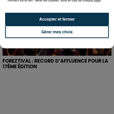
moment via le lien "Gérer les cookies" situé en bas de chaque page.
Accepter et fermer
Gérer mes choix
FOREZTIVAL : RECORD D’AFFLUENCE POUR LA
17ÈME ÉDITION