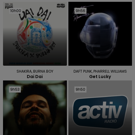
10h00
10h00
9h56
9h56
SHAKIRA, BURNA BOY
DAFT PUNK, PHARRELL WILLIAMS
Dai Dai
Get Lucky
9h53
9h53
9h50
9h50