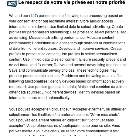
Le respect de votre vie privée est notre priorité
We and
our (447) partners
do the following data processing based on
your consent and/or our legitimate interest: Store and/or access
information on a device; Use limited data to select advertising; Create
profiles for personalised advertising; Use profiles to select personalised
advertising; Measure advertising performance; Measure content
performance; Understand audiences through statistics or combinations
of data from different sources; Develop and improve services; Create
profiles to personalise content; Use profiles to select personalised
content; Use limited data to select content; Ensure security, prevent and
detect fraud, and fix errors; Deliver and present advertising and content;
Save and communicate privacy choices. These technologies may
process personal data such as IP address and browsing data to offer
following functionalities: Identify devices based on information actively
requested; Use precise geolocation data; Match and combine data from
UN CASTING POUR "N’OUBLIEZ PAS LES
other data sources; Link different devices; Identify devices based on
PAROLES !" ORGANISÉ À FIRMINY
information transmitted automatically.
Vous pouvez accepter en cliquant sur "Accepter et fermer", ou affiner en
sélectionnant les finalités et/ou partenaires dans "Gérer mes choix".
Vous pouvez également refuser en cliquant sur "Continuer sans
accepter". Vos préférences ne s'appliqueront que pour ce site. Vous
pouvez mettre à jour vos choix, ou retirer votre consentement à tout