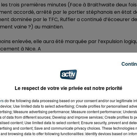
les trois premières minutes (Face à Braithwaite deux fois
ement accordé, arrêté par le portier stéphanois en état d
ent dominée par le TFC, Ruffier a continué d’écoeurer d
ent vaine ?) au maintien.
moins enlevée, elle aura été marquée par l’expulsion logiq
acement à Nice. A
du match, ressemble plus à un point de gagné qu’à deux
Contin
 ayant été défait par Nantes, les Verts ont prit seuls la
Le respect de votre vie privée est notre priorité
ers
do the following data processing based on your consent and/or our legitimate int
device; Use limited data to select advertising; Create profiles for personalised adver
s/261681860"
vertising; Measure advertising performance; Measure content performance; Unders
elated=false&show_comments=true&show_user=true&s
ns of data from different sources; Develop and improve services; Create profiles to 
alised content; Use limited data to select content; Ensure security, prevent and detect
ertising and content; Save and communicate privacy choices. These technologies
and browsing data to offer following functionalities: Identify devices based on infor
s/261681852"