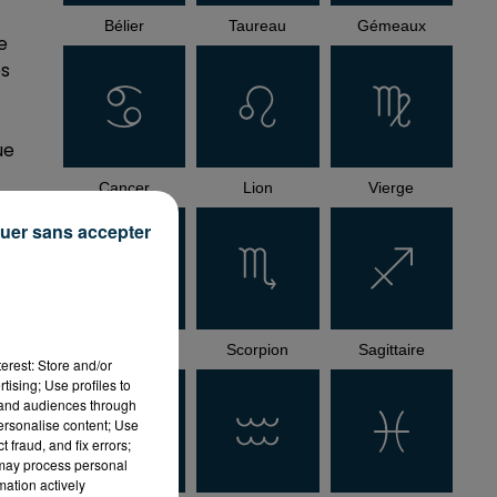
Bélier
Taureau
Gémeaux
e
es
ue
Cancer
Lion
Vierge
uer sans accepter
Balance
Scorpion
Sagittaire
erest: Store and/or
tising; Use profiles to
tand audiences through
how_reposts=false"
personalise content; Use
 fraud, and fix errors;
 may process personal
mation actively