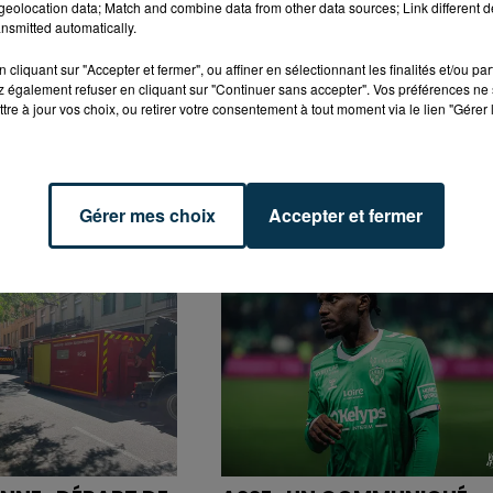
eolocation data; Match and combine data from other data sources; Link different de
elated=false&show_comments=true&show_user=true&s
nsmitted automatically.
cliquant sur "Accepter et fermer", ou affiner en sélectionnant les finalités et/ou pa
 également refuser en cliquant sur "Continuer sans accepter". Vos préférences ne 
tre à jour vos choix, ou retirer votre consentement à tout moment via le lien "Gérer 
Gérer mes choix
Accepter et fermer