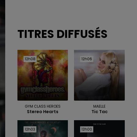
TITRES DIFFUSÉS
12h08
12h08
12h06
12h06
GYM CLASS HEROES
MAELLE
Stereo Hearts
Tic Tac
12h03
12h03
12h00
12h00