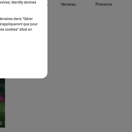
vices; Identify devices
Capricorne
Verseau
Poissons
how_reposts=false"
rtenaires dans "Gérer
s'appliqueront que pour
les cookies" situé en