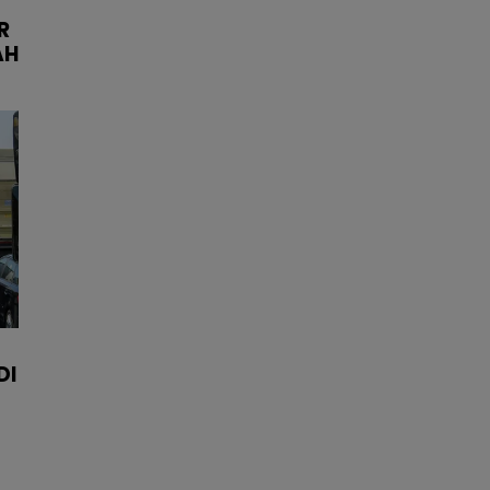
R
AH
DI