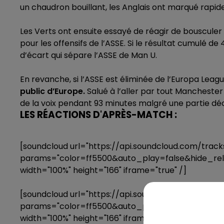
un chaudron bouillant, les Anglais ont marqué rapid
Les Verts ont ensuite essayé de réagir de bouscul
pour les offensifs de l’ASSE. Si le résultat cumulé de
d’écart qui sépare l’ASSE de Man U.
En revanche, si l’ASSE est éliminée de l’Europa Leag
public d’Europe.
Salué à l’aller par tout Manchester
de la voix pendant 93 minutes malgré une partie dé
LES RÉACTIONS D'APRÈS-MATCH :
[soundcloud url="https://api.soundcloud.com/trac
params="color=ff5500&auto_play=false&hide_r
width="100%" height="166" iframe="true" /]
[soundcloud url="https://api.soundcloud.com/trac
params="color=ff5500&auto_play=false&hide_r
width="100%" height="166" iframe="true" /]