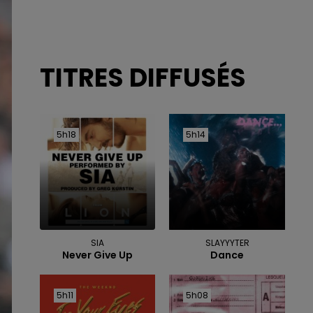
TITRES DIFFUSÉS
5h18
5h18
5h14
5h14
SIA
SLAYYYTER
Never Give Up
Dance
5h11
5h11
5h08
5h08