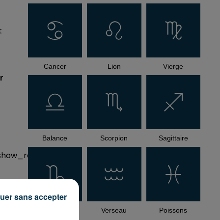
t
Cancer
Lion
Vierge
r
Balance
Scorpion
Sagittaire
how_reposts=false"
uer sans accepter
how_reposts=false"
Capricorne
Verseau
Poissons