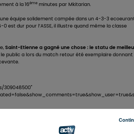
ème
ement à la 16
minutes par Mkitarian.
er une équipe solidement campée dans un 4-3-3 ecoeuran
 4-0 est dur pour l’ASSE, il illustre quand même la classe
ue,
Saint-Etienne a gagné une chose : le statu de meilleu
 le public a lors du match retour été exemplaire donnant
cevante.
ks/309048500"
elated=false&show_comments=true&show_user=true&s
ks/309050380"
Contin
elated=false&show_comments=true&show_user=true&s