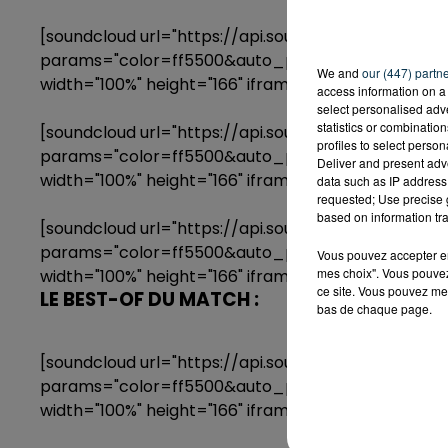
[soundcloud url="https://api.soundcloud.com/track
params="color=ff5500&auto_play=false&hide_r
We and
our (447) partn
width="100%" height="166" iframe="true" /]
access information on a 
select personalised ad
statistics or combinatio
[soundcloud url="https://api.soundcloud.com/trac
profiles to select person
params="color=ff5500&auto_play=false&hide_r
Deliver and present adv
width="100%" height="166" iframe="true" /]
data such as IP address 
requested; Use precise g
based on information tra
[soundcloud url="https://api.soundcloud.com/trac
params="color=ff5500&auto_play=false&hide_r
Vous pouvez accepter en 
mes choix". Vous pouvez
width="100%" height="166" iframe="true" /]
ce site. Vous pouvez met
LE BEST-OF DU MATCH :
bas de chaque page.
[soundcloud url="https://api.soundcloud.com/trac
params="color=ff5500&auto_play=false&hide_r
width="100%" height="166" iframe="true" /]