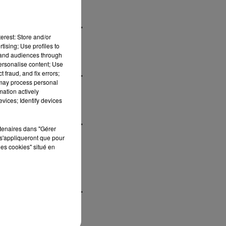
how_reposts=false"
erest: Store and/or
tising; Use profiles to
tand audiences through
personalise content; Use
 fraud, and fix errors;
how_reposts=false"
 may process personal
mation actively
vices; Identify devices
how_reposts=false"
rtenaires dans "Gérer
s'appliqueront que pour
les cookies" situé en
how_reposts=false"