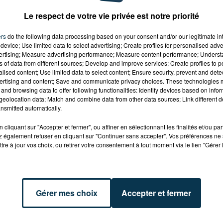
Le respect de votre vie privée est notre priorité
s/309048611"
elated=false&show_comments=true&show_user=true&s
ers
do the following data processing based on your consent and/or our legitimate int
device; Use limited data to select advertising; Create profiles for personalised adver
vertising; Measure advertising performance; Measure content performance; Unders
ns of data from different sources; Develop and improve services; Create profiles to 
ks/309049945"
alised content; Use limited data to select content; Ensure security, prevent and detect
elated=false&show_comments=true&show_user=true&s
ertising and content; Save and communicate privacy choices. These technologies
and browsing data to offer following functionalities: Identify devices based on infor
eolocation data; Match and combine data from other data sources; Link different de
nsmitted automatically.
ks/309049306"
elated=false&show_comments=true&show_user=true&s
cliquant sur "Accepter et fermer", ou affiner en sélectionnant les finalités et/ou pa
 également refuser en cliquant sur "Continuer sans accepter". Vos préférences ne 
tre à jour vos choix, ou retirer votre consentement à tout moment via le lien "Gérer 
ks/309043733"
elated=false&show_comments=true&show_user=true&s
Gérer mes choix
Accepter et fermer