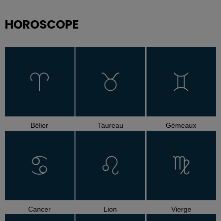
HOROSCOPE
Bélier
Taureau
Gémeaux
Cancer
Lion
Vierge