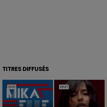
TITRES DIFFUSÉS
21h31
21h31
21h27
21h27