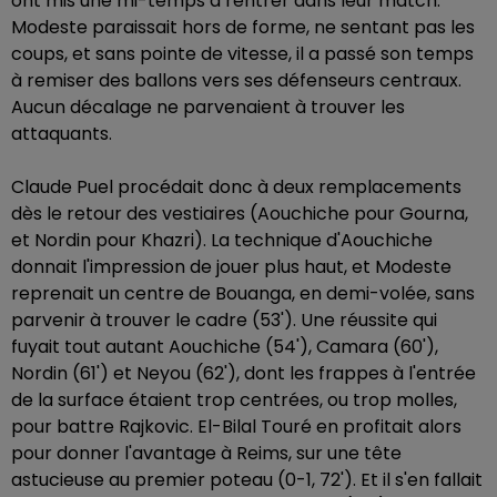
ont mis une mi-temps à rentrer dans leur match.
Modeste paraissait hors de forme, ne sentant pas les
coups, et sans pointe de vitesse, il a passé son temps
à remiser des ballons vers ses défenseurs centraux.
Aucun décalage ne parvenaient à trouver les
attaquants.
Claude Puel procédait donc à deux remplacements
dès le retour des vestiaires (Aouchiche pour Gourna,
et Nordin pour Khazri). La technique d'Aouchiche
donnait l'impression de jouer plus haut, et Modeste
reprenait un centre de Bouanga, en demi-volée, sans
parvenir à trouver le cadre (53'). Une réussite qui
fuyait tout autant Aouchiche (54'), Camara (60'),
Nordin (61') et Neyou (62'), dont les frappes à l'entrée
de la surface étaient trop centrées, ou trop molles,
pour battre Rajkovic. El-Bilal Touré en profitait alors
pour donner l'avantage à Reims, sur une tête
astucieuse au premier poteau (0-1, 72'). Et il s'en fallait