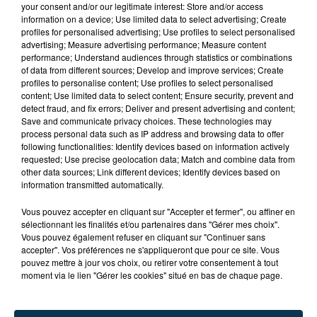
your consent and/or our legitimate interest: Store and/or access
information on a device; Use limited data to select advertising; Create
profiles for personalised advertising; Use profiles to select personalised
advertising; Measure advertising performance; Measure content
performance; Understand audiences through statistics or combinations
of data from different sources; Develop and improve services; Create
profiles to personalise content; Use profiles to select personalised
content; Use limited data to select content; Ensure security, prevent and
detect fraud, and fix errors; Deliver and present advertising and content;
Save and communicate privacy choices. These technologies may
process personal data such as IP address and browsing data to offer
following functionalities: Identify devices based on information actively
FOREZTIVAL : DROGUÉ ET TENANT DES
requested; Use precise geolocation data; Match and combine data from
PROPOS DÉPLACÉS, UN FESTIVALIER A...
other data sources; Link different devices; Identify devices based on
information transmitted automatically.
Vous pouvez accepter en cliquant sur "Accepter et fermer", ou affiner en
sélectionnant les finalités et/ou partenaires dans "Gérer mes choix".
Vous pouvez également refuser en cliquant sur "Continuer sans
accepter". Vos préférences ne s'appliqueront que pour ce site. Vous
pouvez mettre à jour vos choix, ou retirer votre consentement à tout
moment via le lien "Gérer les cookies" situé en bas de chaque page.