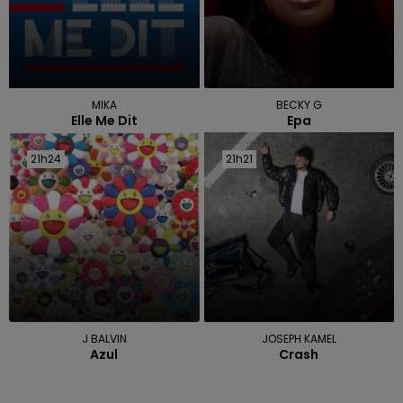
MIKA
BECKY G
Elle Me Dit
Epa
21h24
21h24
21h21
21h21
J BALVIN
JOSEPH KAMEL
Azul
Crash