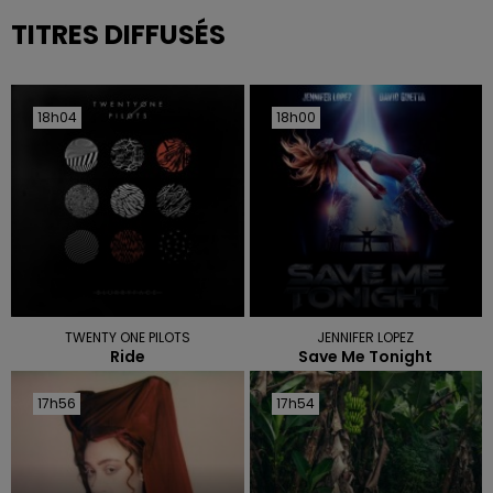
TITRES DIFFUSÉS
18h04
18h04
18h00
18h00
TWENTY ONE PILOTS
JENNIFER LOPEZ
Ride
Save Me Tonight
17h56
17h56
17h54
17h54