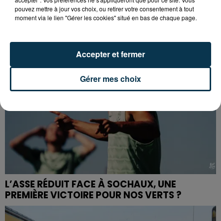
ARRÊTÉ POUR LES ACTIVITÉS DE...
pouvez mettre à jour vos choix, ou retirer votre consentement à tout
moment via le lien "Gérer les cookies" situé en bas de chaque page.
Accepter et fermer
Gérer mes choix
L’ASSE RÉDUIT FACE À SOCHAUX, UNE
PREMIÈRE VICTOIRE POUR NOS VERTS ?