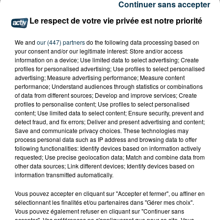
Continuer sans accepter
Le respect de votre vie privée est notre priorité
ASSE : UN COMMUNIQUÉ COMMUN POUR
DEMANDER LE DÉPART DE PIERRE EKWAH
We and
our (447) partners
do the following data processing based on
your consent and/or our legitimate interest: Store and/or access
information on a device; Use limited data to select advertising; Create
profiles for personalised advertising; Use profiles to select personalised
advertising; Measure advertising performance; Measure content
performance; Understand audiences through statistics or combinations
of data from different sources; Develop and improve services; Create
profiles to personalise content; Use profiles to select personalised
content; Use limited data to select content; Ensure security, prevent and
detect fraud, and fix errors; Deliver and present advertising and content;
Save and communicate privacy choices. These technologies may
process personal data such as IP address and browsing data to offer
following functionalities: Identify devices based on information actively
requested; Use precise geolocation data; Match and combine data from
other data sources; Link different devices; Identify devices based on
information transmitted automatically.
Vous pouvez accepter en cliquant sur "Accepter et fermer", ou affiner en
sélectionnant les finalités et/ou partenaires dans "Gérer mes choix".
Vous pouvez également refuser en cliquant sur "Continuer sans
CYANOBACTÉRIES : LE PRÉFÊT PREND UN
accepter". Vos préférences ne s'appliqueront que pour ce site. Vous