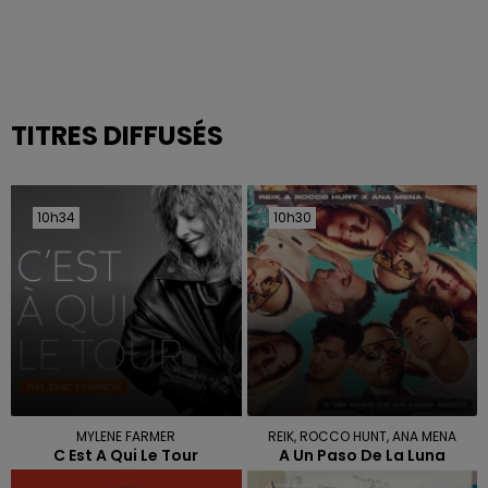
TITRES DIFFUSÉS
10h34
10h34
10h30
10h30
MYLENE FARMER
REIK, ROCCO HUNT, ANA MENA
C Est A Qui Le Tour
A Un Paso De La Luna