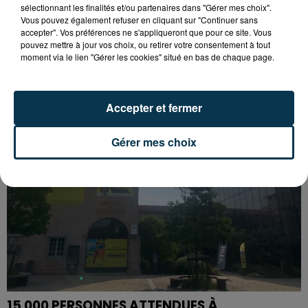
sélectionnant les finalités et/ou partenaires dans "Gérer mes choix".
Vous pouvez également refuser en cliquant sur "Continuer sans
accepter". Vos préférences ne s'appliqueront que pour ce site. Vous
SAINT-ETIENNE : UN ENFANT DÉCÈDE APRÈS
pouvez mettre à jour vos choix, ou retirer votre consentement à tout
UNE CHUTE DU 8E ÉTAGE
moment via le lien "Gérer les cookies" situé en bas de chaque page.
Accepter et fermer
Gérer mes choix
15 000 PERSONNES ATTENDUES À