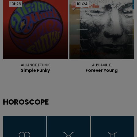
10h26
10h26
10h24
10h24
ALLIANCE ETHNIK
ALPHAVILLE
Simple Funky
Forever Young
HOROSCOPE