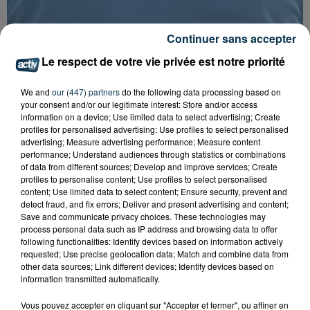
Continuer sans accepter
Le respect de votre vie privée est notre priorité
FOREZTIVAL : DROGUÉ ET TENANT DES
We and
our (447) partners
do the following data processing based on
PROPOS DÉPLACÉS, UN FESTIVALIER A...
your consent and/or our legitimate interest: Store and/or access
information on a device; Use limited data to select advertising; Create
profiles for personalised advertising; Use profiles to select personalised
advertising; Measure advertising performance; Measure content
performance; Understand audiences through statistics or combinations
of data from different sources; Develop and improve services; Create
profiles to personalise content; Use profiles to select personalised
content; Use limited data to select content; Ensure security, prevent and
detect fraud, and fix errors; Deliver and present advertising and content;
Save and communicate privacy choices. These technologies may
process personal data such as IP address and browsing data to offer
following functionalities: Identify devices based on information actively
requested; Use precise geolocation data; Match and combine data from
other data sources; Link different devices; Identify devices based on
information transmitted automatically.
Vous pouvez accepter en cliquant sur "Accepter et fermer", ou affiner en