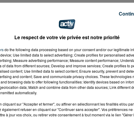
Contin
Le respect de votre vie privée est notre priorité
ers
do the following data processing based on your consent and/or our legitimate int
device; Use limited data to select advertising; Create profiles for personalised adver
vertising; Measure advertising performance; Measure content performance; Unders
ns of data from different sources; Develop and improve services; Create profiles to 
alised content; Use limited data to select content; Ensure security, prevent and detect
ertising and content; Save and communicate privacy choices. These technologies
and browsing data to offer following functionalities: Identify devices based on infor
eolocation data; Match and combine data from other data sources; Link different de
nsmitted automatically.
cliquant sur "Accepter et fermer", ou affiner en sélectionnant les finalités et/ou pa
 également refuser en cliquant sur "Continuer sans accepter". Vos préférences ne 
tre à jour vos choix, ou retirer votre consentement à tout moment via le lien "Gérer 