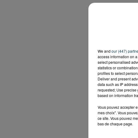
We and
our (447) partn
access information on a 
select personalised ad
statistics or combinatio
profiles to select person
Deliver and present adv
data such as IP address 
requested; Use precise g
based on information tra
Vous pouvez accepter en 
mes choix". Vous pouvez
ce site. Vous pouvez met
bas de chaque page.