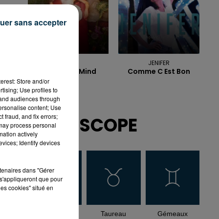
uer sans accepter
NAIKA
JENIFER
One Track Mind
Comme C Est Bon
erest: Store and/or
tising; Use profiles to
tand audiences through
personalise content; Use
 fraud, and fix errors;
HOROSCOPE
 may process personal
mation actively
vices; Identify devices
rtenaires dans "Gérer
s'appliqueront que pour
les cookies" situé en
Bélier
Taureau
Gémeaux