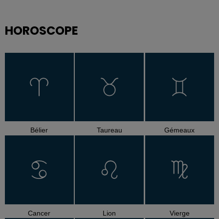
HOROSCOPE
Bélier
Taureau
Gémeaux
Cancer
Lion
Vierge