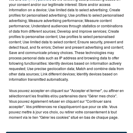
your consent and/or our legitimate interest: Store and/or access
information on a device; Use limited data to select advertising; Create
profiles for personalised advertising; Use profiles to select personalised
advertising; Measure advertising performance; Measure content
performance; Understand audiences through statistics or combinations
of data from different sources; Develop and improve services; Create
profiles to personalise content; Use profiles to select personalised
content; Use limited data to select content; Ensure security, prevent and
detect fraud, and fix errors; Deliver and present advertising and content;
Save and communicate privacy choices. These technologies may
process personal data such as IP address and browsing data to offer
following functionalities: Identify devices based on information actively
requested; Use precise geolocation data; Match and combine data from
other data sources; Link different devices; Identify devices based on
information transmitted automatically.
TITRES DIFFUSÉS
Vous pouvez accepter en cliquant sur "Accepter et fermer", ou affiner en
sélectionnant les finalités et/ou partenaires dans "Gérer mes choix".
Vous pouvez également refuser en cliquant sur "Continuer sans
accepter". Vos préférences ne s'appliqueront que pour ce site. Vous
pouvez mettre à jour vos choix, ou retirer votre consentement à tout
1h31
1h31
1h28
1h28
moment via le lien "Gérer les cookies" situé en bas de chaque page.