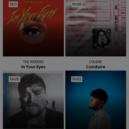
5h11
5h11
5h08
5h08
THE WEEKND
LOUANE
In Your Eyes
Conduire
5h05
5h05
5h02
5h02