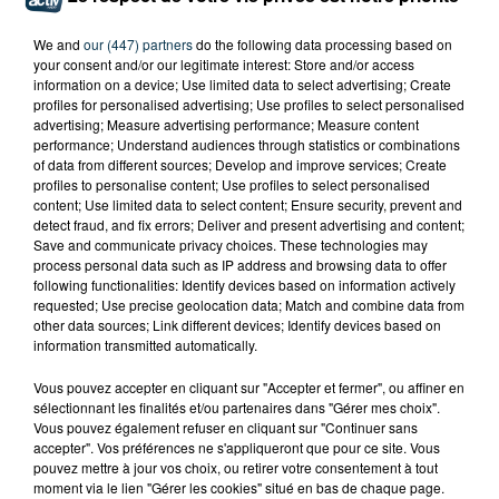
We and
our (447) partners
do the following data processing based on
your consent and/or our legitimate interest: Store and/or access
information on a device; Use limited data to select advertising; Create
profiles for personalised advertising; Use profiles to select personalised
advertising; Measure advertising performance; Measure content
performance; Understand audiences through statistics or combinations
of data from different sources; Develop and improve services; Create
profiles to personalise content; Use profiles to select personalised
content; Use limited data to select content; Ensure security, prevent and
detect fraud, and fix errors; Deliver and present advertising and content;
Save and communicate privacy choices. These technologies may
process personal data such as IP address and browsing data to offer
following functionalities: Identify devices based on information actively
requested; Use precise geolocation data; Match and combine data from
other data sources; Link different devices; Identify devices based on
information transmitted automatically.
INCENDIE : L'ONG STÉPHANOISE PHF
Vous pouvez accepter en cliquant sur "Accepter et fermer", ou affiner en
TOUJOURS AU CHEVET DES HABITANTS...
sélectionnant les finalités et/ou partenaires dans "Gérer mes choix".
Vous pouvez également refuser en cliquant sur "Continuer sans
accepter". Vos préférences ne s'appliqueront que pour ce site. Vous
pouvez mettre à jour vos choix, ou retirer votre consentement à tout
moment via le lien "Gérer les cookies" situé en bas de chaque page.