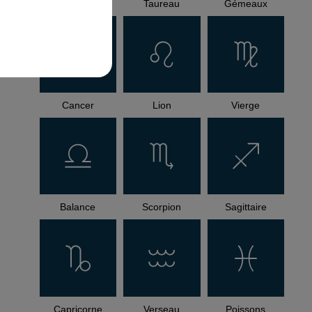
Bélier
Taureau
Gémeaux
Cancer
Lion
Vierge
Balance
Scorpion
Sagittaire
Capricorne
Verseau
Poissons