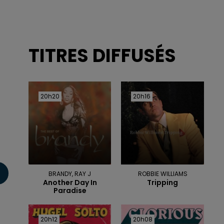
TITRES DIFFUSÉS
20h20
20h20
20h16
20h16
BRANDY, RAY J
ROBBIE WILLIAMS
Another Day In
Tripping
Paradise
20h12
20h12
20h08
20h08