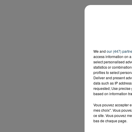
We and
our (447) partn
access information on a 
select personalised ad
statistics or combinatio
profiles to select person
Deliver and present adv
data such as IP address 
requested; Use precise g
based on information tra
Vous pouvez accepter en 
mes choix". Vous pouvez
ce site. Vous pouvez met
bas de chaque page.