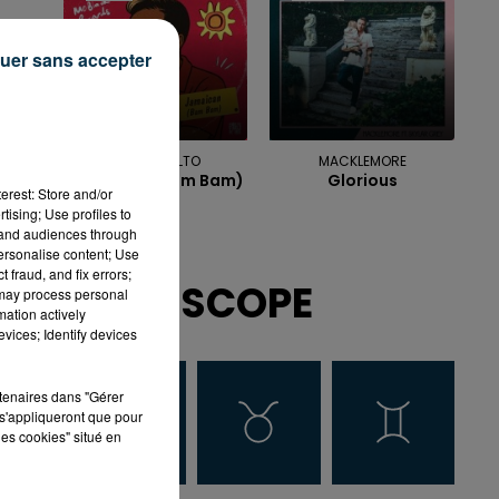
uer sans accepter
HUGEL, SOLTO
MACKLEMORE
Jamaican (bam Bam)
Glorious
erest: Store and/or
tising; Use profiles to
tand audiences through
personalise content; Use
 fraud, and fix errors;
HOROSCOPE
 may process personal
mation actively
vices; Identify devices
rtenaires dans "Gérer
s'appliqueront que pour
les cookies" situé en