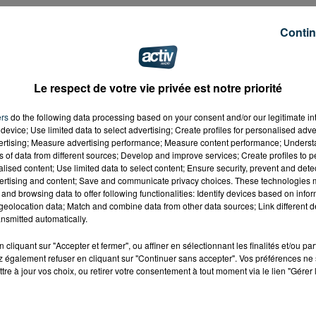
Contin
Le respect de votre vie privée est notre priorité
ers
do the following data processing based on your consent and/or our legitimate int
device; Use limited data to select advertising; Create profiles for personalised adver
vertising; Measure advertising performance; Measure content performance; Unders
ns of data from different sources; Develop and improve services; Create profiles to 
alised content; Use limited data to select content; Ensure security, prevent and detect
ertising and content; Save and communicate privacy choices. These technologies
and browsing data to offer following functionalities: Identify devices based on infor
eolocation data; Match and combine data from other data sources; Link different de
nsmitted automatically.
cliquant sur "Accepter et fermer", ou affiner en sélectionnant les finalités et/ou pa
 également refuser en cliquant sur "Continuer sans accepter". Vos préférences ne 
tre à jour vos choix, ou retirer votre consentement à tout moment via le lien "Gérer 