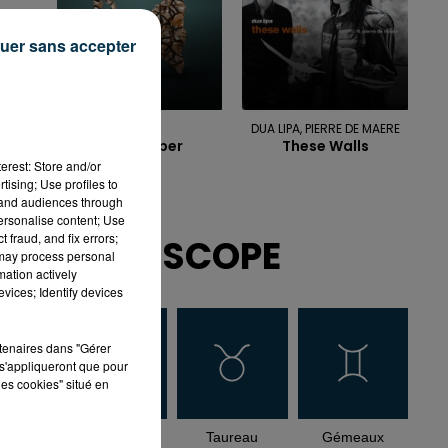
uer sans accepter
TRINIX
DUA LIPA, PIERRE DE MAERE
Hotstepper
These Walls
erest: Store and/or
tising; Use profiles to
tand audiences through
personalise content; Use
 fraud, and fix errors;
HOROSCOPE
 may process personal
mation actively
vices; Identify devices
rtenaires dans "Gérer
s'appliqueront que pour
les cookies" situé en
Bélier
Taureau
Gémeaux