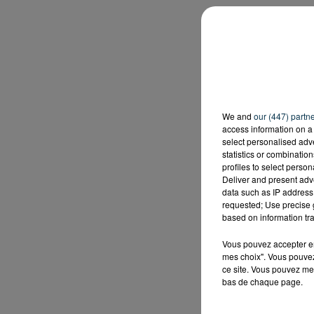
We and
our (447) partn
access information on a 
select personalised ad
statistics or combinatio
profiles to select person
Deliver and present adv
data such as IP address 
requested; Use precise g
based on information tra
Vous pouvez accepter en 
mes choix". Vous pouvez
ce site. Vous pouvez met
bas de chaque page.