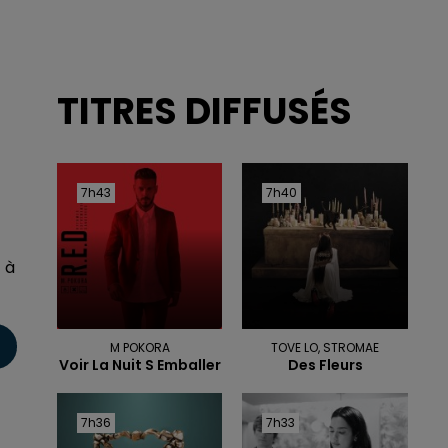
TITRES DIFFUSÉS
7h43
7h43
7h40
7h40
 à
M POKORA
TOVE LO, STROMAE
Voir La Nuit S Emballer
Des Fleurs
7h36
7h36
7h33
7h33