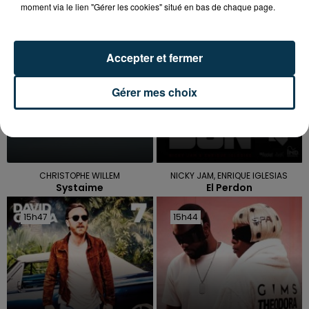
moment via le lien "Gérer les cookies" situé en bas de chaque page.
15h53
15h53
15h50
15h50
Accepter et fermer
Gérer mes choix
CHRISTOPHE WILLEM
NICKY JAM, ENRIQUE IGLESIAS
Systaime
El Perdon
15h47
15h47
15h44
15h44