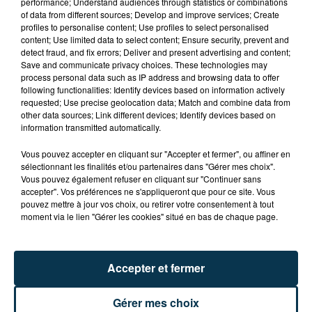
performance; Understand audiences through statistics or combinations
of data from different sources; Develop and improve services; Create
profiles to personalise content; Use profiles to select personalised
content; Use limited data to select content; Ensure security, prevent and
detect fraud, and fix errors; Deliver and present advertising and content;
Save and communicate privacy choices. These technologies may
process personal data such as IP address and browsing data to offer
TITRES DIFFUSÉS
following functionalities: Identify devices based on information actively
requested; Use precise geolocation data; Match and combine data from
other data sources; Link different devices; Identify devices based on
information transmitted automatically.
13h17
13h17
13h15
13h15
Vous pouvez accepter en cliquant sur "Accepter et fermer", ou affiner en
sélectionnant les finalités et/ou partenaires dans "Gérer mes choix".
Vous pouvez également refuser en cliquant sur "Continuer sans
accepter". Vos préférences ne s'appliqueront que pour ce site. Vous
pouvez mettre à jour vos choix, ou retirer votre consentement à tout
moment via le lien "Gérer les cookies" situé en bas de chaque page.
Accepter et fermer
AVA MAX
GIMS
My Head My Heart
Soleil
Gérer mes choix