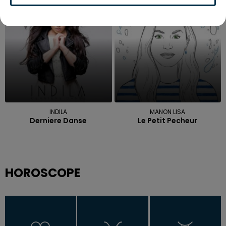
13h08
13h08
13h06
13h06
INDILA
MANON LISA
Derniere Danse
Le Petit Pecheur
HOROSCOPE