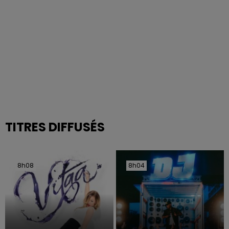
TITRES DIFFUSÉS
8h08
8h08
8h04
8h04