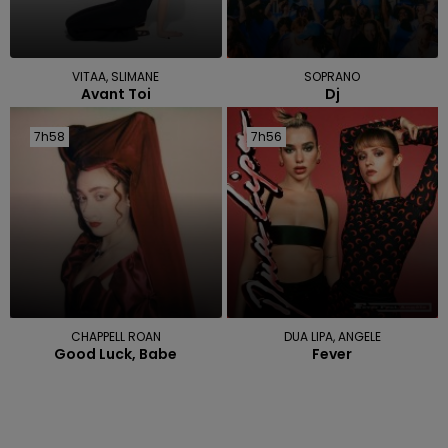
VITAA, SLIMANE
SOPRANO
Avant Toi
Dj
7h58
7h58
7h56
7h56
CHAPPELL ROAN
DUA LIPA, ANGELE
Good Luck, Babe
Fever