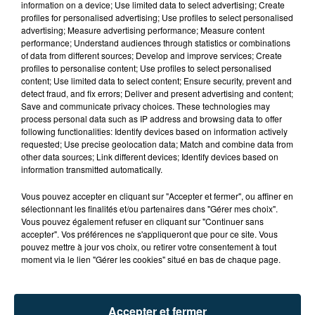
information on a device; Use limited data to select advertising; Create
profiles for personalised advertising; Use profiles to select personalised
advertising; Measure advertising performance; Measure content
performance; Understand audiences through statistics or combinations
of data from different sources; Develop and improve services; Create
profiles to personalise content; Use profiles to select personalised
content; Use limited data to select content; Ensure security, prevent and
detect fraud, and fix errors; Deliver and present advertising and content;
Save and communicate privacy choices. These technologies may
process personal data such as IP address and browsing data to offer
FOREZTIVAL : DROGUÉ ET TENANT DES
following functionalities: Identify devices based on information actively
PROPOS DÉPLACÉS, UN FESTIVALIER A...
requested; Use precise geolocation data; Match and combine data from
other data sources; Link different devices; Identify devices based on
information transmitted automatically.
Vous pouvez accepter en cliquant sur "Accepter et fermer", ou affiner en
sélectionnant les finalités et/ou partenaires dans "Gérer mes choix".
Vous pouvez également refuser en cliquant sur "Continuer sans
accepter". Vos préférences ne s'appliqueront que pour ce site. Vous
pouvez mettre à jour vos choix, ou retirer votre consentement à tout
moment via le lien "Gérer les cookies" situé en bas de chaque page.
Accepter et fermer