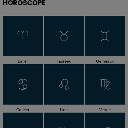
HOROSCOPE
Bélier
Taureau
Gémeaux
Cancer
Lion
Vierge