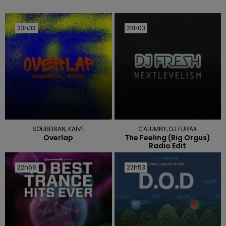
23h03
23h03
23h03
23h03
SOUBEIRAN, KAIVE
CALUMNY, DJ FURAX
Overlap
The Feeling (big Orgus)
Radio Edit
22h56
22h56
22h53
22h53