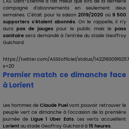
L'AS Saint-Etienne a fait mieux que lors de la dernière
campagne d'abonnements en seulement deux
semaines. C'était pour la saison
2019/2020
où
9 500
supporters s'étaient abonnés
. On le rappelle, il n'y
aura
pas de jauges
pour le public mais le
pass
sanitaire
sera demandé à l'entrée du stade Geoffroy
Guichard.
https://twitter.com/ASSEofficiel/status/1422160091625
s=20
Premier match ce dimanche face
à Lorient
Les hommes de
Claude Puel
vont pouvoir retrouver le
peuple vert ce dimanche à l'occasion de la première
journée de
Ligue 1 Uber Eats
. Les verts accueillent
Lorient
au stade Geoffroy Guichard à
15 heures
.