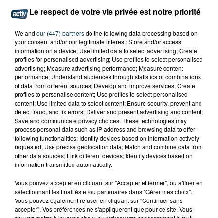
Le respect de votre vie privée est notre priorité
We and
our (447) partners
do the following data processing based on
your consent and/or our legitimate interest: Store and/or access
information on a device; Use limited data to select advertising; Create
profiles for personalised advertising; Use profiles to select personalised
advertising; Measure advertising performance; Measure content
performance; Understand audiences through statistics or combinations
of data from different sources; Develop and improve services; Create
profiles to personalise content; Use profiles to select personalised
content; Use limited data to select content; Ensure security, prevent and
detect fraud, and fix errors; Deliver and present advertising and content;
Save and communicate privacy choices. These technologies may
process personal data such as IP address and browsing data to offer
following functionalities: Identify devices based on information actively
requested; Use precise geolocation data; Match and combine data from
L’ASSE RÉDUIT FACE À SOCHAUX, UNE
other data sources; Link different devices; Identify devices based on
information transmitted automatically.
PREMIÈRE VICTOIRE POUR NOS VERTS ?
Vous pouvez accepter en cliquant sur "Accepter et fermer", ou affiner en
sélectionnant les finalités et/ou partenaires dans "Gérer mes choix".
Vous pouvez également refuser en cliquant sur "Continuer sans
accepter". Vos préférences ne s'appliqueront que pour ce site. Vous
pouvez mettre à jour vos choix, ou retirer votre consentement à tout