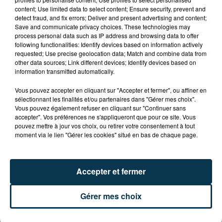
ARRÊTÉ POUR LES ACTIVITÉS DE...
content; Use limited data to select content; Ensure security, prevent and
detect fraud, and fix errors; Deliver and present advertising and content;
Save and communicate privacy choices. These technologies may
process personal data such as IP address and browsing data to offer
following functionalities: Identify devices based on information actively
requested; Use precise geolocation data; Match and combine data from
other data sources; Link different devices; Identify devices based on
information transmitted automatically.
Vous pouvez accepter en cliquant sur "Accepter et fermer", ou affiner en
sélectionnant les finalités et/ou partenaires dans "Gérer mes choix".
Vous pouvez également refuser en cliquant sur "Continuer sans
accepter". Vos préférences ne s'appliqueront que pour ce site. Vous
pouvez mettre à jour vos choix, ou retirer votre consentement à tout
moment via le lien "Gérer les cookies" situé en bas de chaque page.
Accepter et fermer
L’ASSE RÉDUIT FACE À SOCHAUX, UNE
Gérer mes choix
PREMIÈRE VICTOIRE POUR NOS VERTS ?