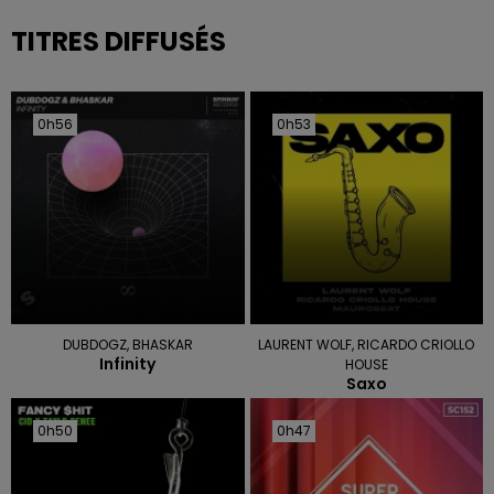
TITRES DIFFUSÉS
0h56
0h56
0h53
0h53
DUBDOGZ, BHASKAR
LAURENT WOLF, RICARDO CRIOLLO
Infinity
HOUSE
Saxo
0h50
0h50
0h47
0h47