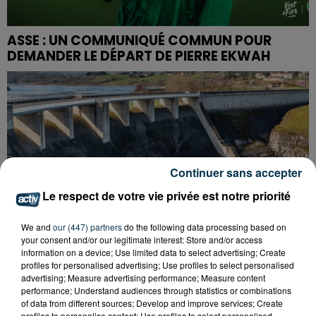
ASSE : UN COMMUNIQUÉ COMMUN POUR
DEMANDER LE DÉPART DE PIERRE EKWAH
Continuer sans accepter
Le respect de votre vie privée est notre priorité
We and
our (447) partners
do the following data processing based on
your consent and/or our legitimate interest: Store and/or access
information on a device; Use limited data to select advertising; Create
profiles for personalised advertising; Use profiles to select personalised
advertising; Measure advertising performance; Measure content
performance; Understand audiences through statistics or combinations
of data from different sources; Develop and improve services; Create
CYANOBACTÉRIES : LE PRÉFÊT PREND UN
profiles to personalise content; Use profiles to select personalised