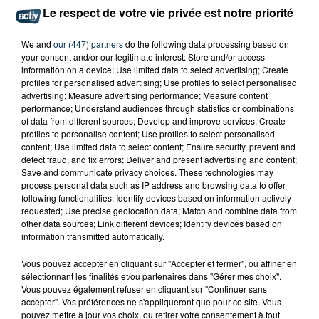
RECHERCHE GAREUR DE MÉTIERS TEXTILES
Le respect de votre vie privée est notre priorité
SOUHAITANT ÉVOLUER : ATBC...
We and
our (447) partners
do the following data processing based on
your consent and/or our legitimate interest: Store and/or access
information on a device; Use limited data to select advertising; Create
profiles for personalised advertising; Use profiles to select personalised
advertising; Measure advertising performance; Measure content
performance; Understand audiences through statistics or combinations
of data from different sources; Develop and improve services; Create
profiles to personalise content; Use profiles to select personalised
content; Use limited data to select content; Ensure security, prevent and
detect fraud, and fix errors; Deliver and present advertising and content;
Save and communicate privacy choices. These technologies may
process personal data such as IP address and browsing data to offer
following functionalities: Identify devices based on information actively
requested; Use precise geolocation data; Match and combine data from
other data sources; Link different devices; Identify devices based on
information transmitted automatically.
Vous pouvez accepter en cliquant sur "Accepter et fermer", ou affiner en
BASKET : LA CHORALE INTRAITABLE JUSQU'AU
sélectionnant les finalités et/ou partenaires dans "Gérer mes choix".
Vous pouvez également refuser en cliquant sur "Continuer sans
BOUT
accepter". Vos préférences ne s'appliqueront que pour ce site. Vous
pouvez mettre à jour vos choix, ou retirer votre consentement à tout