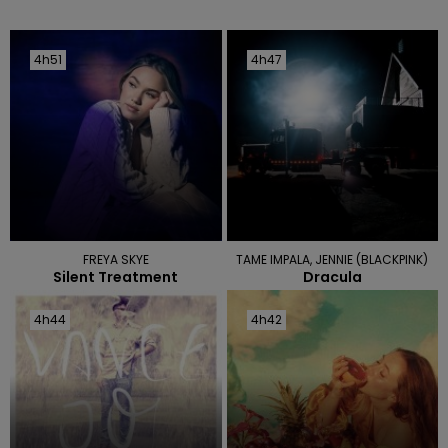
4h51
4h51
4h47
4h47
FREYA SKYE
TAME IMPALA, JENNIE (BLACKPINK)
Silent Treatment
Dracula
4h44
4h44
4h42
4h42