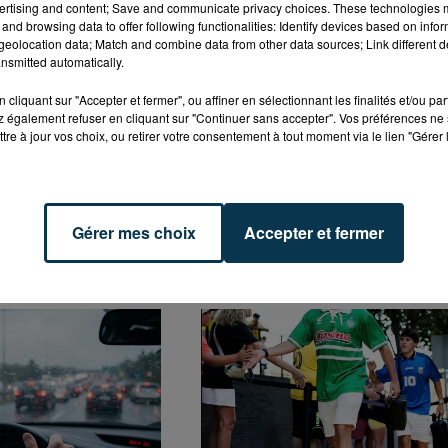
ertising and content; Save and communicate privacy choices. These technologies
and browsing data to offer following functionalities: Identify devices based on infor
he), Sissoko (latéral droit) et Franck Honorat (co-meilleur
eolocation data; Match and combine data from other data sources; Link different de
fenseur central, un arrière droit d'expérience, deux milieu de
nsmitted automatically.
uvoir aborder à la fois le championnat et la Ligue Europa...
cliquant sur "Accepter et fermer", ou affiner en sélectionnant les finalités et/ou pa
ue le 1er juillet, à l'Etrat.
 également refuser en cliquant sur "Continuer sans accepter". Vos préférences ne 
tre à jour vos choix, ou retirer votre consentement à tout moment via le lien "Gérer 
Gérer mes choix
Accepter et fermer