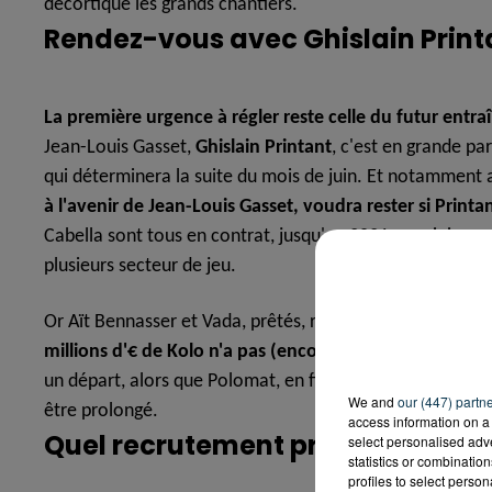
décortique les grands chantiers.
Rendez-vous avec Ghislain Print
La première urgence à régler reste celle du futur entra
Jean-Louis Gasset,
Ghislain Printant
, c'est en grande pa
qui déterminera la suite du mois de juin. Et notamment a
à l'avenir de Jean-Louis Gasset, voudra rester si Prin
Cabella sont tous en contrat, jusqu'en 2021 au minimum. 
plusieurs secteur de jeu.
Or Aït Bennasser et Vada, prêtés, retournent dans leur cl
millions d'€ de Kolo n'a pas (encore) été levée
et le jou
un départ, alors que Polomat, en fin de contrat, laisse u
We and
our (447) partn
être prolongé.
access information on a 
Quel recrutement prévoir ?
select personalised ad
statistics or combinatio
profiles to select person