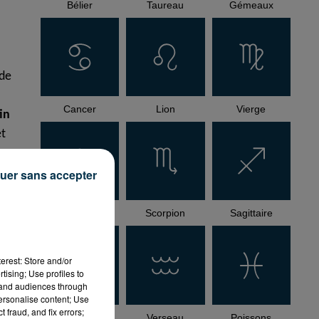
Bélier
Taureau
Gémeaux
 de
Cancer
Lion
Vierge
in
et
uer sans accepter
Balance
Scorpion
Sagittaire
 à
erest: Store and/or
tising; Use profiles to
tand audiences through
personalise content; Use
 fraud, and fix errors;
Capricorne
Verseau
Poissons