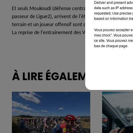
Deliver and present adv
data such as IP address 
Et seuls Moukoudi (défense centrale), Llort (Latéral gauc
requested; Use precise g
passeur de Ligue2), arrivent de l'étage inférieur... Un dé
based on information tra
terrain et un joueur offensif sont donc à espérer pour po
Vous pouvez accepter en 
La reprise de l'entraînement des Verts est quant à elle prév
mes choix". Vous pouvez
ce site. Vous pouvez met
bas de chaque page.
À LIRE ÉGALEMENT