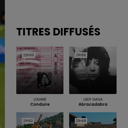
TITRES DIFFUSÉS
22h00
22h00
21h56
21h56
LOUANE
LADY GAGA
Conduire
Abracadabra
21h52
21h52
21h49
21h49