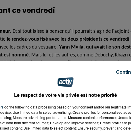
ant ce vendredi
îneur
. Et si tout laisse à penser qu'il pourrait
s'agir de l'adjoint
rtie
le rendez-vous fixé avec les deux présidents ce vendredi
vec les cadres du vestiaire.
Yann Mvila, qui avait lié son dest
tant est nommé
. Mais lui et les autres, comme Debuchy, Khazri 
Mais leur seule présence ne suffira pas et il faudra renforcer
Contin
ub et désertent le milieu de terrain.
L'option d’achat de 5
eur qui appartient aux Tigres a publié une vidéo laissant croire
Le respect de votre vie privée est notre priorité
n vide sur le côté gauche de la défense. Subotic ne devrait pas
ers
do the following data processing based on your consent and/or our legitimate int
device; Use limited data to select advertising; Create profiles for personalised adver
vertising; Measure advertising performance; Measure content performance; Unders
ns of data from different sources; Develop and improve services; Create profiles to 
alised content; Use limited data to select content; Ensure security, prevent and detect