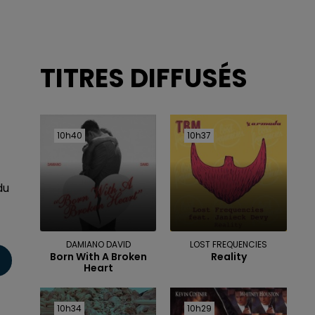
TITRES DIFFUSÉS
10h40
10h40
10h37
10h37
du
DAMIANO DAVID
LOST FREQUENCIES
Born With A Broken
Reality
Heart
10h34
10h34
10h29
10h29