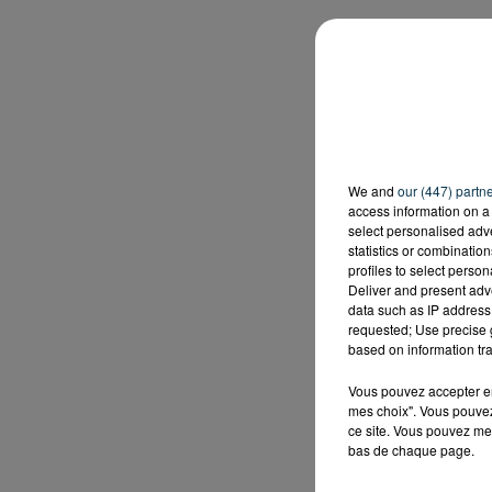
We and
our (447) partn
access information on a 
select personalised ad
statistics or combinatio
profiles to select person
Deliver and present adv
data such as IP address 
requested; Use precise g
based on information tra
Vous pouvez accepter en 
mes choix". Vous pouvez
ce site. Vous pouvez met
bas de chaque page.