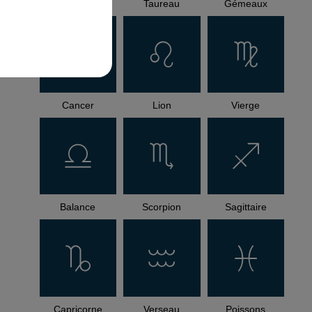
Bélier
Taureau
Gémeaux
Cancer
Lion
Vierge
Balance
Scorpion
Sagittaire
Capricorne
Verseau
Poissons