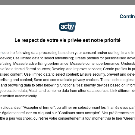
Contin
Le respect de votre vie privée est notre priorité
ers
do the following data processing based on your consent and/or our legitimate int
device; Use limited data to select advertising; Create profiles for personalised adver
vertising; Measure advertising performance; Measure content performance; Unders
ns of data from different sources; Develop and improve services; Create profiles to 
alised content; Use limited data to select content; Ensure security, prevent and detect
ertising and content; Save and communicate privacy choices. These technologies
and browsing data to offer following functionalities: Identify devices based on infor
eolocation data; Match and combine data from other data sources; Link different de
nsmitted automatically.
cliquant sur "Accepter et fermer", ou affiner en sélectionnant les finalités et/ou pa
 également refuser en cliquant sur "Continuer sans accepter". Vos préférences ne 
tre à jour vos choix, ou retirer votre consentement à tout moment via le lien "Gérer 