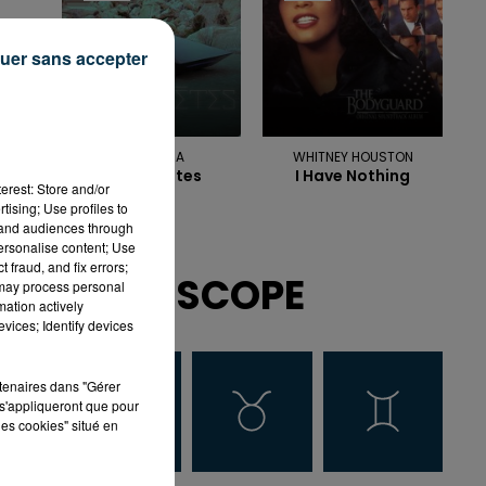
uer sans accepter
M POKORA
WHITNEY HOUSTON
Les Planetes
I Have Nothing
erest: Store and/or
tising; Use profiles to
tand audiences through
personalise content; Use
 fraud, and fix errors;
HOROSCOPE
 may process personal
mation actively
vices; Identify devices
rtenaires dans "Gérer
s'appliqueront que pour
les cookies" situé en