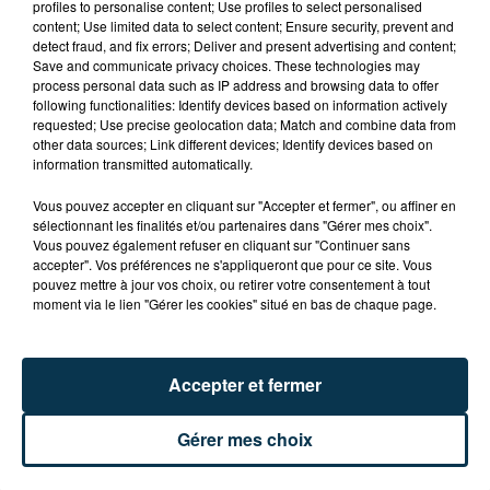
profiles to personalise content; Use profiles to select personalised
LOIRE : 4 NOUVEAUX FÉLINS DE CIRQUE
content; Use limited data to select content; Ensure security, prevent and
detect fraud, and fix errors; Deliver and present advertising and content;
ACCUEILLIS À...
Save and communicate privacy choices. These technologies may
process personal data such as IP address and browsing data to offer
following functionalities: Identify devices based on information actively
requested; Use precise geolocation data; Match and combine data from
other data sources; Link different devices; Identify devices based on
information transmitted automatically.
Vous pouvez accepter en cliquant sur "Accepter et fermer", ou affiner en
sélectionnant les finalités et/ou partenaires dans "Gérer mes choix".
Vous pouvez également refuser en cliquant sur "Continuer sans
accepter". Vos préférences ne s'appliqueront que pour ce site. Vous
pouvez mettre à jour vos choix, ou retirer votre consentement à tout
moment via le lien "Gérer les cookies" situé en bas de chaque page.
Accepter et fermer
Gérer mes choix
TOUR DE FRANCE FÉMININ : KIM LE COURT
S'ADJUGE L'ÉTAPE ENTRE...