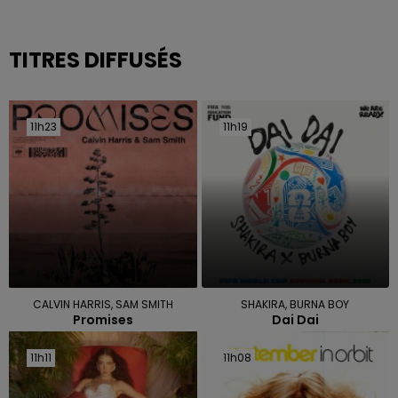
TITRES DIFFUSÉS
11h23
11h23
11h19
11h19
CALVIN HARRIS, SAM SMITH
SHAKIRA, BURNA BOY
Promises
Dai Dai
11h11
11h11
11h08
11h08