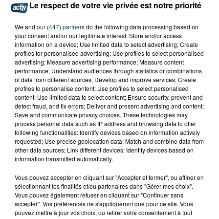
Le respect de votre vie privée est notre priorité
We and
our (447) partners
do the following data processing based on
your consent and/or our legitimate interest: Store and/or access
information on a device; Use limited data to select advertising; Create
profiles for personalised advertising; Use profiles to select personalised
advertising; Measure advertising performance; Measure content
performance; Understand audiences through statistics or combinations
of data from different sources; Develop and improve services; Create
profiles to personalise content; Use profiles to select personalised
content; Use limited data to select content; Ensure security, prevent and
detect fraud, and fix errors; Deliver and present advertising and content;
Save and communicate privacy choices. These technologies may
process personal data such as IP address and browsing data to offer
following functionalities: Identify devices based on information actively
requested; Use precise geolocation data; Match and combine data from
other data sources; Link different devices; Identify devices based on
L’ASSE RÉDUIT FACE À SOCHAUX, UNE
information transmitted automatically.
PREMIÈRE VICTOIRE POUR NOS VERTS ?
Vous pouvez accepter en cliquant sur "Accepter et fermer", ou affiner en
sélectionnant les finalités et/ou partenaires dans "Gérer mes choix".
Vous pouvez également refuser en cliquant sur "Continuer sans
accepter". Vos préférences ne s'appliqueront que pour ce site. Vous
pouvez mettre à jour vos choix, ou retirer votre consentement à tout