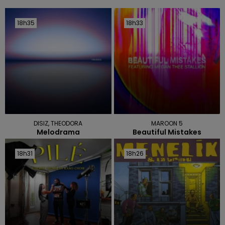
18h35
18h35
18h33
18h33
DISIZ, THEODORA
MAROON 5
Melodrama
Beautiful Mistakes
18h31
18h31
18h26
18h26